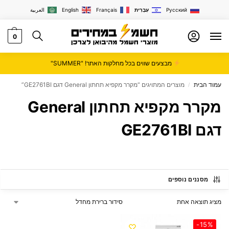
Русский
עִבְרִית
Français
English
العربية
0
מבצעים שווים בכל מחלקות האתר! "SUMMER"
עמוד הבית
מוצרים המתויגים “מקרר מקפיא תחתון General דגם GE2761BI”
/
מקרר מקפיא תחתון General
דגם GE2761BI
מסננים נוספים
מציג תוצאה אחת
-15%