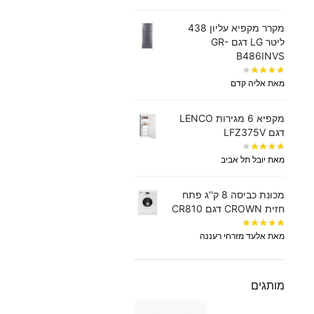
מקרר מקפיא עליון 438
‏ליטר LG דגם GR-
B486INVS
מאת אליה קדם
מקפיא 6 מגירות LENCO
דגם LFZ375V
מאת יובל תל אביב
מכונת כביסה 8 ק''ג פתח
חזית CROWN דגם CR810
מאת אלעד מזרחי רעננה
מותגים