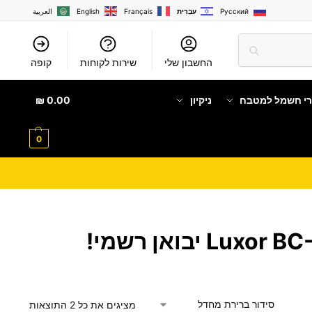
Русский
עִבְרִית
Français
English
العربية
החשבון שלי
שירות לקוחות
קופה
רי חשמל למטבח
ניקיון
0.00
₪
0
מציגים את כל ⁦2⁩ התוצאות