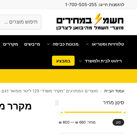
להזמנות חייגו:
1-700-505-255
חיפוש
טלוויזיות וסטריאו
מכונות כביסה
מייבשים
מקררים
ריהוט לבית ולמשרד
במבצע
עמוד הבית
מוצרים המתויגים “מקרר משרדי 129 ליטר מפואר דגם Luxor BC-129 יבואן רשמי!”
/
סינון מחיר
מקרר משרדי 129 ליטר מפואר דגם 
מחיר:
660 ₪
—
800 ₪
סנן