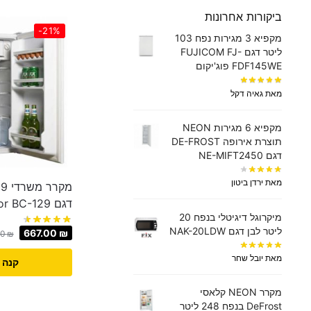
ביקורות אחרונות
-21%
מקפיא 3 מגירות נפח 103
ליטר דגם FUJICOM FJ-
FDF145WE פוג'יקום
מאת גאיה דקל
מקפיא 6 מגירות NEON
תוצרת אירופה DE-FROST
דגם NE-MIFT2450
מאת ירדן ביטון
דגם Luxor BC-129
מיקרוגל דיגיטלי בנפח 20
ליטר לבן דגם NAK-20LDW
667.00
₪
00
₪
מאת יובל שחר
קנה 
מקרר NEON קלאסי
DeFrost בנפח 248 ליטר