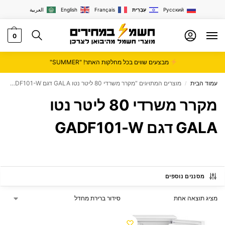
Русский
עִבְרִית
Français
English
العربية
0
מבצעים שווים בכל מחלקות האתר! "SUMMER"
עמוד הבית
מוצרים המתויגים “מקרר משרדי 80 ליטר נטו GALA דגם GADF101-W”
/
מקרר משרדי 80 ליטר נטו
GALA דגם GADF101-W
מסננים נוספים
מציג תוצאה אחת