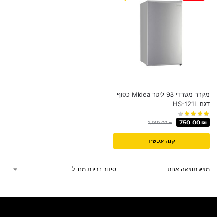
מקרר משרדי 93 ‏ליטר Midea כסוף
דגם HS-121L
750.00
₪
1,019.09
₪
קנה עכשיו
מציג תוצאה אחת