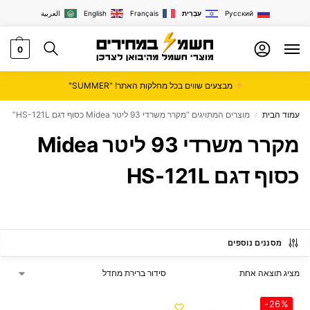
Русский
עִבְרִית
Français
English
العربية
0
מבצעים שווים בכל מחלקות האתר! "SUMMER"
עמוד הבית
מוצרים המתויגים “מקרר משרדי 93 ‏ליטר Midea כסוף דגם HS-121L”
/
מקרר משרדי 93 ‏ליטר Midea
כסוף דגם HS-121L
מסננים נוספים
מציג תוצאה אחת
-26%