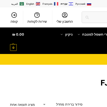
Русский
עִבְרִית
Français
English
العربية
החשבון שלי
שירות לקוחות
קופה
רי חשמל למטבח
ניקיון
0.00
₪
0
מציג תוצאה אחת