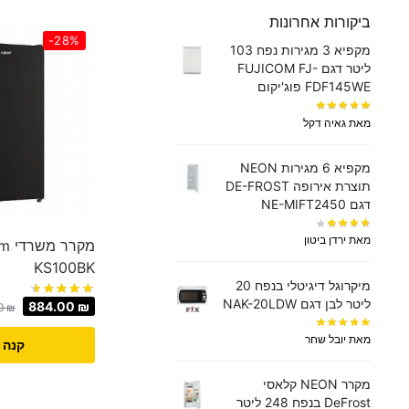
ביקורות אחרונות
-28%
מקפיא 3 מגירות נפח 103
ליטר דגם FUJICOM FJ-
FDF145WE פוג'יקום
מאת גאיה דקל
מקפיא 6 מגירות NEON
תוצרת אירופה DE-FROST
דגם NE-MIFT2450
מאת ירדן ביטון
KS100BK
מיקרוגל דיגיטלי בנפח 20
ליטר לבן דגם NAK-20LDW
884.00
₪
20
₪
מאת יובל שחר
קנה 
מקרר NEON קלאסי
DeFrost בנפח 248 ליטר