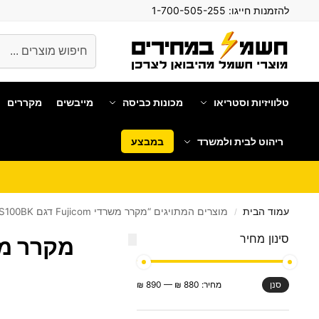
להזמנות חייגו:
1-700-505-255
חיפוש
טלוויזיות וסטריאו
מכונות כביסה
מייבשים
מקררים
ריהוט לבית ולמשרד
במבצע
עמוד הבית
מוצרים המתויגים “מקרר משרדי Fujicom דגם FJ-KS100BK”
/
סינון מחיר
מקרר משרדי Fujicom 
מחיר:
880 ₪
—
890 ₪
סנן