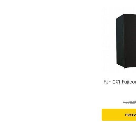
מקרר משרדי Fujicom דגם FJ-
1,232.
עכשיו