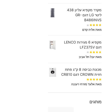
מקרר מקפיא עליון 438
‏ליטר LG דגם GR-
B486INVS
מאת אליה קדם
מקפיא 6 מגירות LENCO
דגם LFZ375V
מאת יובל תל אביב
מכונת כביסה 8 ק''ג פתח
חזית CROWN דגם CR810
מאת אלעד מזרחי רעננה
מותגים