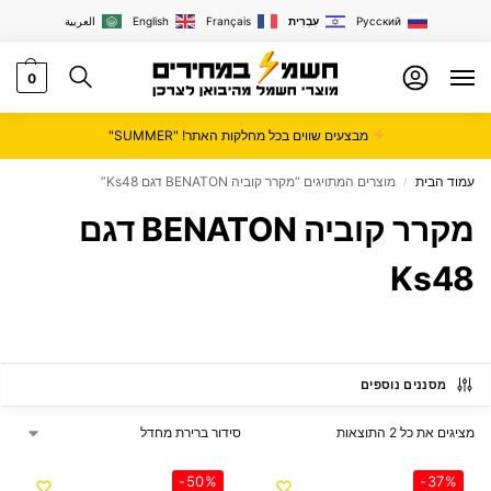
Русский
עִבְרִית
Français
English
العربية
0
מבצעים שווים בכל מחלקות האתר! "SUMMER"
עמוד הבית
מוצרים המתויגים “מקרר קוביה BENATON דגם Ks48”
/
מקרר קוביה BENATON דגם
Ks48
מסננים נוספים
מציגים את כל ⁦2⁩ התוצאות
-50%
-37%