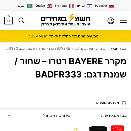
Русский
עִבְרִית
Français
English
العربية
0
מבצעים שווים בכל מחלקות האתר! "SUMMER"
עמוד הבית
מוצרים המתויגים “מקרר BAYERE רטרו – שחור / שמנת דגם: BADFR333”
/
מקרר BAYERE רטרו – שחור /
שמנת דגם: BADFR333
מסננים נוספים
מציג תוצאה אחת
-11%