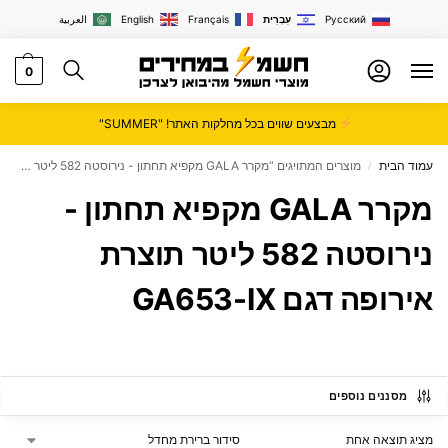
Русский
עִבְרִית
Français
English
العربية
0
מבצעים שווים בכל מחלקות האתר! "SUMMER"
עמוד הבית
מוצרים המתויגים “מקרר GALA מקפיא תחתון - נירוסטה 582 ליטר תוצרת אירופה דגם GA653-IX”
/
מקרר GALA מקפיא תחתון -
נירוסטה 582 ליטר תוצרת
אירופה דגם GA653-IX
מסננים נוספים
מציג תוצאה אחת