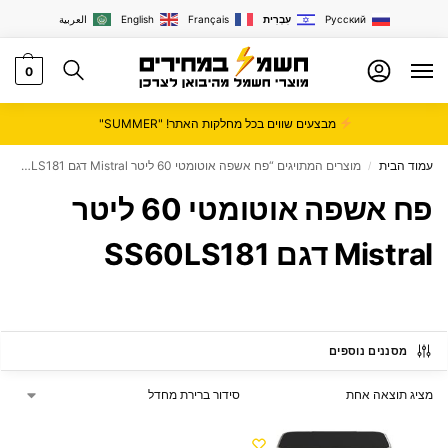
Русский
עִבְרִית
Français
English
العربية
0
מבצעים שווים בכל מחלקות האתר! "SUMMER"
עמוד הבית
מוצרים המתויגים “פח אשפה אוטומטי 60 ליטר Mistral דגם SS60LS181”
/
פח אשפה אוטומטי 60 ליטר
Mistral דגם SS60LS181
מסננים נוספים
מציג תוצאה אחת