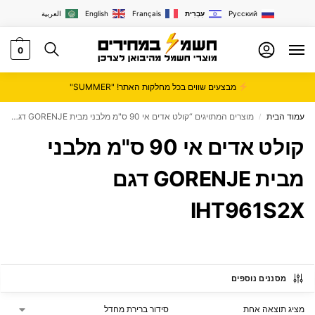
Русский
עִבְרִית
Français
English
العربية
0
מבצעים שווים בכל מחלקות האתר! "SUMMER"
עמוד הבית
מוצרים המתויגים “קולט אדים אי 90 ס"מ מלבני מבית GORENJE דגם IHT961S2X”
/
קולט אדים אי 90 ס"מ מלבני
מבית GORENJE דגם
IHT961S2X
מסננים נוספים
מציג תוצאה אחת