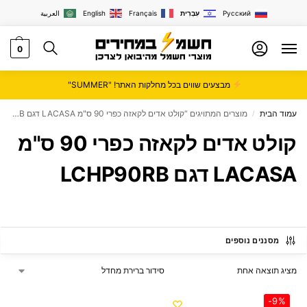
Русский
עִבְרִית
Français
English
العربية
0
מבצעים שווים בכל מחלקות האתר! "SUMMER"
עמוד הבית
מוצרים המתויגים “קולט אדים לקאזה כפרי 90 ס"מ LACASA דגם LCHP90RB”
/
קולט אדים לקאזה כפרי 90 ס"מ
LACASA דגם LCHP90RB
מסננים נוספים
מציג תוצאה אחת
-9%