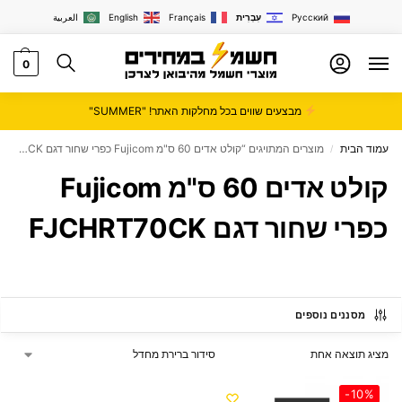
Русский
עִבְרִית
Français
English
العربية
0
מבצעים שווים בכל מחלקות האתר! "SUMMER"
עמוד הבית
מוצרים המתויגים “קולט אדים 60 ס"מ Fujicom כפרי שחור דגם FJCHRT70CK”
/
קולט אדים 60 ס"מ Fujicom
כפרי שחור דגם FJCHRT70CK
מסננים נוספים
מציג תוצאה אחת
-10%