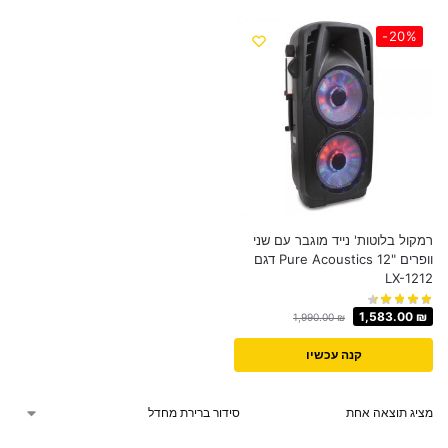
-20%
רמקול בלוטות' נייד מוגבר עם שני
וופרים "12 Pure Acoustics דגם
LX-1212
1,583.00
₪
1,990.00
₪
קנה עכשיו
מציג תוצאה אחת