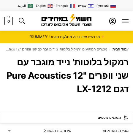
Русский
עִבְרִית
Français
English
العربية
0
מבצעים שווים בכל מחלקות האתר! "SUMMER"
עמוד הבית
מוצרים המתויגים “רמקול בלוטות' נייד מוגבר עם שני וופרים "12 Pure Acoustics דגם LX-1212”
/
רמקול בלוטות' נייד מוגבר עם
שני וופרים "12 Pure Acoustics
דגם LX-1212
מסננים נוספים
מציג תוצאה אחת