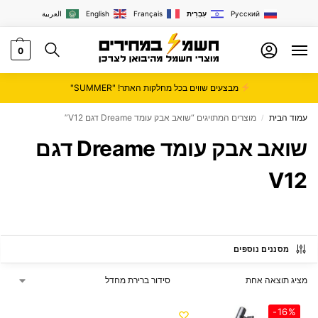
Русский
עִבְרִית
Français
English
العربية
0
מבצעים שווים בכל מחלקות האתר! "SUMMER"
עמוד הבית
מוצרים המתויגים “שואב אבק עומד Dreame דגם V12”
/
שואב אבק עומד Dreame דגם
V12
מסננים נוספים
מציג תוצאה אחת
-16%