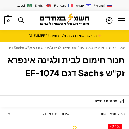
Русский
עִבְרִית
Français
English
العربية
0
מבצעים שווים בכל מחלקות האתר! "SUMMER"
עמוד הבית
מוצרים המתויגים “תנור חימום לבית ולגינה אינפרא זק"ש Sachs דגם EF-1074”
/
תנור חימום לבית ולגינה אינפרא
זק"ש Sachs דגם EF-1074
מסננים נוספים
מציג תוצאה אחת
-25%