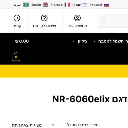
Русский
עִבְרִית
Français
English
العربية
החשבון שלי
שירות לקוחות
קופה
רי חשמל למטבח
ניקיון
0.00
₪
0
מציג תוצאה אחת