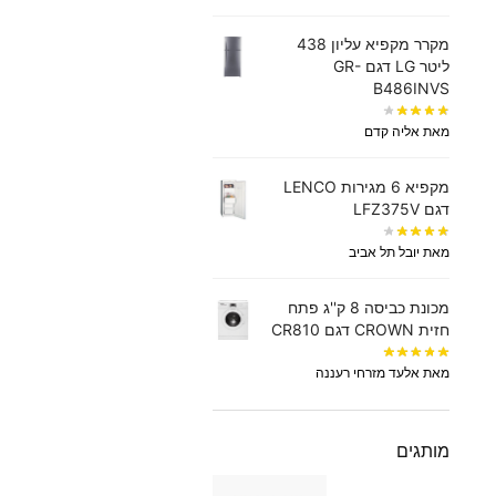
מקרר מקפיא עליון 438
‏ליטר LG דגם GR-
B486INVS
מאת אליה קדם
מקפיא 6 מגירות LENCO
דגם LFZ375V
מאת יובל תל אביב
מכונת כביסה 8 ק''ג פתח
חזית CROWN דגם CR810
מאת אלעד מזרחי רעננה
מותגים