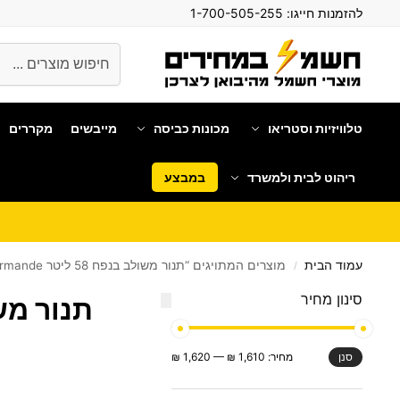
להזמנות חייגו:
1-700-505-255
חיפוש
טלוויזיות וסטריאו
מכונות כביסה
מייבשים
מקררים
ריהוט לבית ולמשרד
במבצע
עמוד הבית
מוצרים המתויגים “תנור משולב בנפח 58 ליטר Normande דגם NR-6060elix”
/
סינון מחיר
תנור משולב בנפח 58 ל
מחיר:
1,610 ₪
—
1,620 ₪
סנן