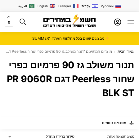
Русский
עִבְרִית
Français
English
العربية
0
מבצעים שווים בכל מחלקות האתר! "SUMMER"
עמוד הבית
מוצרים המתויגים “תנור משולב גז 90 פרמיום כפרי שחור Peerless דגם PR 9060R BLK ST”
/
תנור משולב גז 90 פרמיום כפרי
שחור Peerless דגם PR 9060R
BLK ST
מסננים נוספים
מציג תוצאה אחת