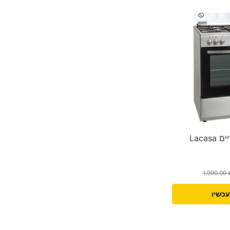
‏תנור משולב כיריים Lacasa
1,990.00
עכשיו