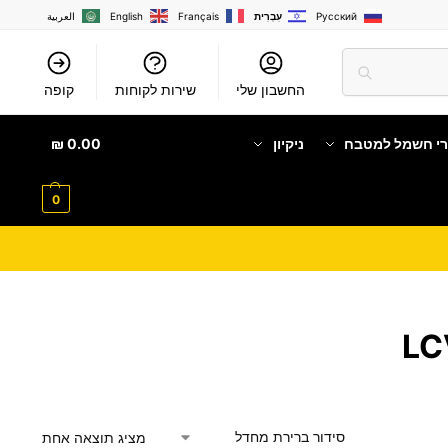
Русский
עִבְרִית
Français
English
العربية
החשבון שלי
שירות לקוחות
קופה
רי חשמל למטבח
ניקיון
0.00
₪
0
מציג תוצאה אחת