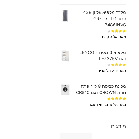
מקרר מקפיא עליון 438
‏ליטר LG דגם GR-
B486INVS
מאת אליה קדם
מקפיא 6 מגירות LENCO
דגם LFZ375V
מאת יובל תל אביב
מכונת כביסה 8 ק''ג פתח
חזית CROWN דגם CR810
מאת אלעד מזרחי רעננה
מותגים