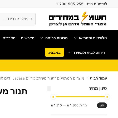
להזמנות חייגו:
1-700-505-255
חיפוש
טלוויזיות וסטריאו
מכונות כביסה
מייבשים
מקררים
ריהוט לבית ולמשרד
במבצע
עמוד הבית
מוצרים המתויגים “‏תנור משולב כיריים Lacasa דגם LCV60IX”
/
סינון מחיר
‏תנור משולב כיר
מחיר:
1,800 ₪
—
1,810 ₪
סנן