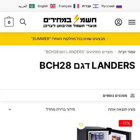
Русский
עִבְרִית
Français
English
العربية
0
מבצעים שווים בכל מחלקות האתר! "SUMMER"
עמוד הבית
מוצרים המתויגים “LANDERS דגם BCH28”
/
LANDERS דגם BCH28
מסננים נוספים
מציג תוצאה אחת
-11%