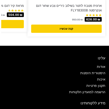
ארונית מטבח לתנור בשילוב כיריים צבע שחור דגם
מראת קיר דגם גלים מב
אנקרסטה FLY183008
504.00
₪
49
₪
626.00
₪
950.00
₪
קנה עכשיו
עלינו
אודות
היסטורית הזמנות
איכות
תקנון פרטיות
הרשמה למועדון הלקוחות
מידע ללקוחותינו