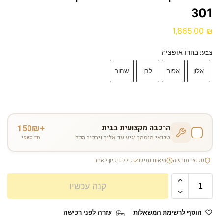
301
1,865.00
₪
בחרו אופציה
צבע
:
אלון
אפור
לבן
שחור
הרכבה מקצועית בבית
+150₪
טכנאי מוסמך יגיע עד אליך וירכיב הכל
חד פעמי
טכנאי מורשה
תיאום גמיש
כולל ניקיון לאחר
קנה עכשיו
הוסף לרשימת המשאלות
עזרה לפני רכישה