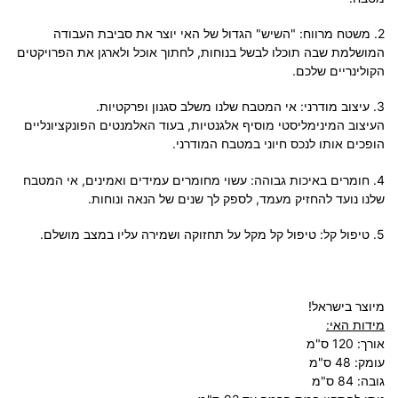
2. משטח מרווח: "השיש" הגדול של האי יוצר את סביבת העבודה
המושלמת שבה תוכלו לבשל בנוחות, לחתוך אוכל ולארגן את הפרויקטים
הקולינריים שלכם.
3. עיצוב מודרני: אי המטבח שלנו משלב סגנון ופרקטיות.
העיצוב המינימליסטי מוסיף אלגנטיות, בעוד האלמנטים הפונקציונליים
הופכים אותו לנכס חיוני במטבח המודרני.
4. חומרים באיכות גבוהה: עשוי מחומרים עמידים ואמינים, אי המטבח
שלנו נועד להחזיק מעמד, לספק לך שנים של הנאה ונוחות.
5. טיפול קל: טיפול קל מקל על תחזוקה ושמירה עליו במצב מושלם.
מיוצר בישראל!
מידות האי:
אורך: 120 ס"מ
עומק: 48 ס"מ
גובה: 84 ס"מ