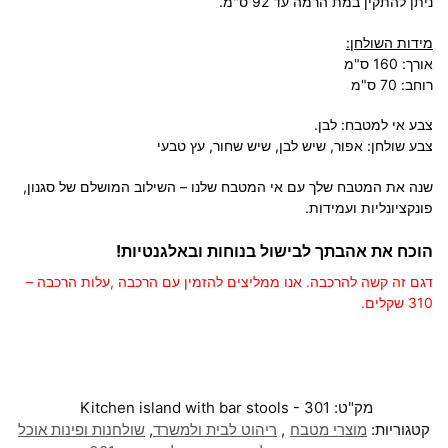
ניתן להתקין במת הרמה עד 92 ס"מ.
מידות השולחן:
אורך: 160 ס"מ
רוחב: 70 ס"מ
צבע אי למטבח:
לבן.
צבע שולחן: אפור, שיש לבן, שיש שחור, עץ טבעי
שנה את המטבח שלך עם אי המטבח שלנו – השילוב המושלם של סגנון,
פונקציונליות ועמידות.
הוכח את אהבתך לבישול בנוחות ובאלגנטיות!
דגם זה קשה להרכבה. אנו ממליצים להזמין עם הרכבה ,עלות הרכבה –
310 שקלים.
מק"ט:
Kitchen island with bar stools - 301
קטגוריות:
מוצרי מטבח
,
ריהוט לבית ולמשרד
,
שולחנות ופינות אוכל