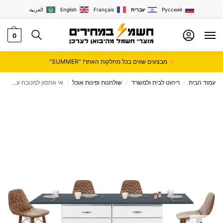
Русский
עִבְרִית
Français
English
العربية
0
מבצעים שווים בכל מחלקות האתר! "SUMMER"
עמוד הבית
ריהוט לבית ולמשרד
שולחנות ופינות אוכל
אי אחסון למטבח עם שולחן – דגם 301
/
/
/