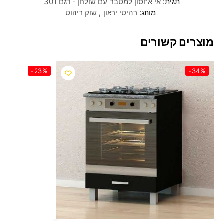
תגית:
אי אחסון למטבח עם שולחן - דגם 301
מותג:
רהיטי יראון
,
שוק ריהוט
מוצרים קשורים
-23%
-34%