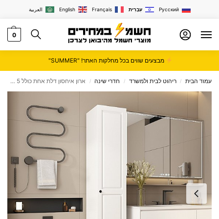
Русский
עִבְרִית
Français
English
العربية
0
מבצעים שווים בכל מחלקות האתר! "SUMMER"
עמוד הבית
ריהוט לבית ולמשרד
חדרי שינה
ארון איחסון דלת אחת כולל 5 מדפים גובה 180 סמ צבע לבן דגם מנהטן מבית סטאר שופ STAR SHOP
/
/
/