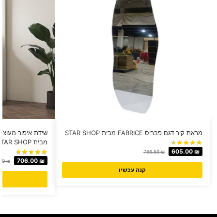
מראת קיר דגם פבריס FABRICE מבית STAR SHOP
מבית STAR SHOP
605.00
₪
766.59
₪
706.00
₪
.99
₪
קנה עכשיו