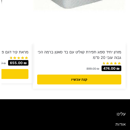
מזרון יחיד ספוג תפירת קווליט עם בד סאטן ברמה הכי
מראת קיר דגם פבריס FABRICE מבית P
גבוה עובי 20 ס"מ
655.00
₪
.69
₪
474.00
₪
899.00
₪
קנה עכשיו
עלינו
אודות