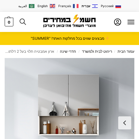
Русский
עִבְרִית
Français
English
العربية
0
מבצעים שווים בכל מחלקות האתר! "SUMMER"
עמוד הבית
ריהוט לבית ולמשרד
חדרי שינה
ארון אמבטיה תלוי בעל 2 דלתות עם מראה ומדף תחתון פתוח דגם נובה NOVA מבית סטאר שופ STAR SHOP
/
/
/