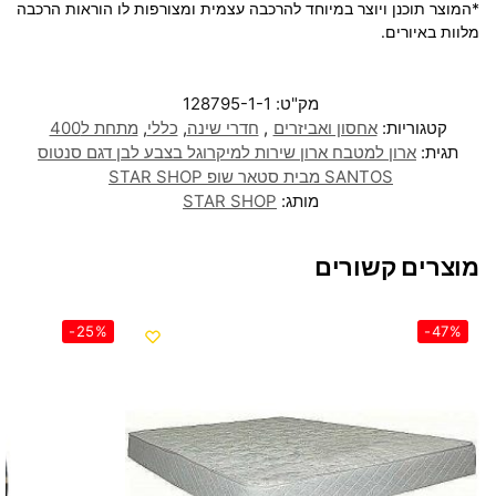
*המוצר תוכנן ויוצר במיוחד להרכבה עצמית ומצורפות לו הוראות הרכבה
מלוות באיורים.
מק"ט:
128795-1-1
קטגוריות:
אחסון ואביזרים
,
חדרי שינה
,
כללי
,
מתחת ל400
תגית:
ארון למטבח ארון שירות למיקרוגל בצבע לבן דגם סנטוס
SANTOS מבית סטאר שופ STAR SHOP
מותג:
STAR SHOP
מוצרים קשורים
-25%
-47%