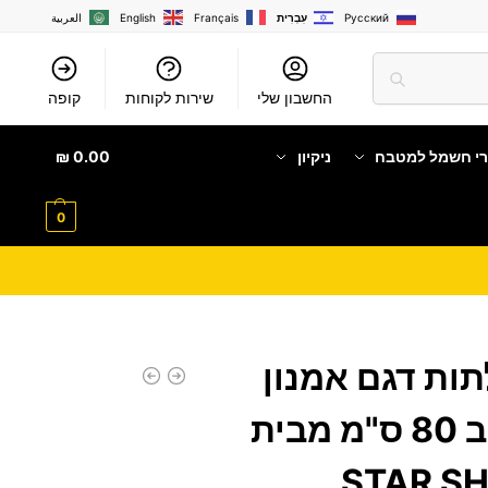
Русский
עִבְרִית
Français
English
العربية
החשבון שלי
שירות לקוחות
קופה
רי חשמל למטבח
ניקיון
0.00
₪
0
עליון 2 דלתות דגם אמנון
AMNON ברוחב 80 ס"מ מבית