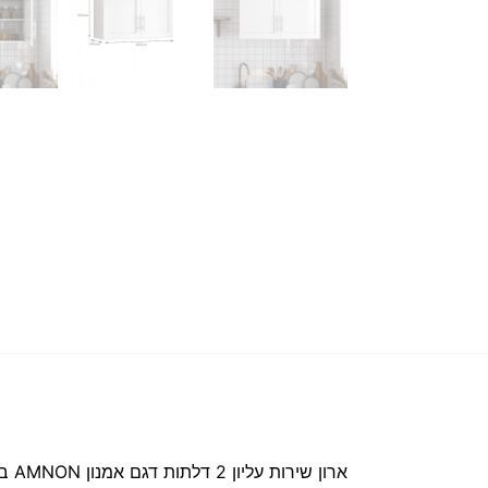
ארון שירות עליון 2 דלתות דגם אמנון AMNON ברוחב 80 ס"מ מבית סטאר שופ STAR SHOP