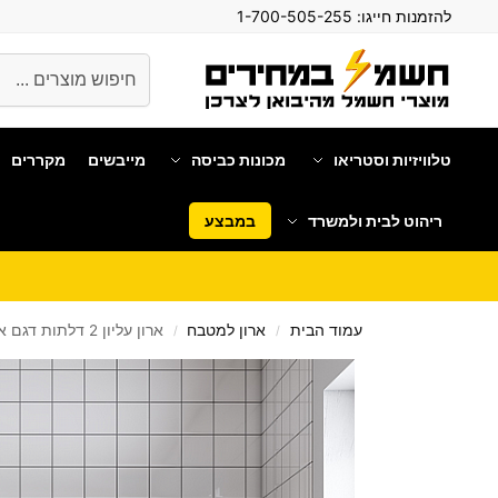
להזמנות חייגו:
1-700-505-255
חיפוש
טלוויזיות וסטריאו
מכונות כביסה
מייבשים
מקררים
ריהוט לבית ולמשרד
במבצע
עמוד הבית
ארון למטבח
ארון עליון 2 דלתות דגם אמנון AMNON ברוחב 80 ס"מ מבית סטאר שופ STAR SHOP
/
/