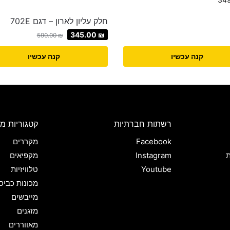
חלק עליון לארון – דגם 702E
345.00
₪
590.00
₪
קנה עכשיו
קנה עכשיו
רשתות חברתיות
קטגוריות מו
Facebook
מקררים
ת
Instagram
מקפיאים
Youtube
טלוויזיות
מכונות כביס
מייבשים
מזגנים
מאווררים