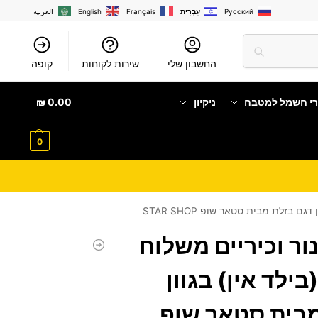
Русский
עִבְרִית
Français
English
العربية
החשבון שלי
שירות לקוחות
קופה
רי חשמל למטבח
ניקיון
0.00
₪
0
ם בזלת מבית סטאר שופ STAR SHOP
ור וכיריים משלוח
בילד אין) בגוון
מבית סטאר שופ