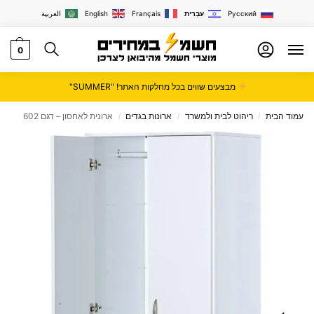
Русский
עִבְרִית
Français
English
العربية
0
מבצעים שווים בכל מחלקות האתר! "SUMMER"
עמוד הבית
ריהוט לבית ולמשרד
ארונות בגדים
ארונית לאחסון – דגם 602
/
/
/