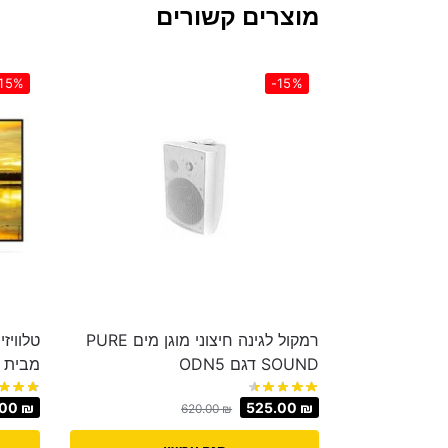
מוצרים קשורים
15%
-15%
רמקול לגינה חיצוני מוגן מים PURE
SOUND דגם ODN5
מבית LG דגם 55SM9000PVA
.00
₪
525.00
₪
620.00
₪