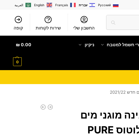
Русский
עִבְרִית
Français
English
العربية
החשבון שלי
שירות לקוחות
קופה
רי חשמל למטבח
ניקיון
0.00
₪
0
ינה מוגני מים
מוגברים עם בלוטוס PURE