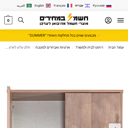
Русский
עִבְרִית
Français
English
العربية
0
מבצעים שווים בכל מחלקות האתר! "SUMMER"
עמוד הבית
ריהוט לבית ולמשרד
ארוניות ואביזרים למטבח
חלק עליון לארון – דגם 702E
/
/
/