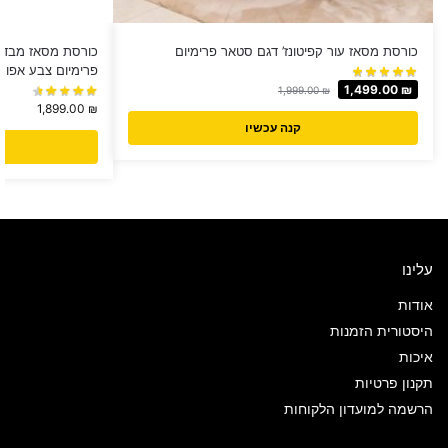
כורסת מסאז עור קפיטונז’ דגם סטאר פרימיום
כורסת מסאז מבד א
פרימיום צבע אפור
1,499.00
₪
1,999.00
₪
1,899.00
₪
קנה עכשיו
עלינו
אודות
היסטורית הזמנות
איכות
תקנון פרטיות
הרשמה למועדון הלקוחות