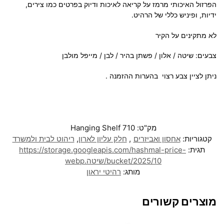
הפרזול האיכותי מרמז על קריאה לאיכות ודיוק בפרטים כמו צירים,
ידיות, ופיניש כללי של הרהיט.
לא מתקינים על הקיר
צבעים: שיטה / אלון / פשתן בהיר / לבן / מייפל מולבן
ניתן לציין צבע רצוי בהערות ההזמנה .
מק"ט:
Hanging Shelf 710
קטגוריות:
אחסון ואביזרים
,
חלק עליון לארון
,
ריהוט לבית ולמשרד
תגית:
https://storage.googleapis.com/hashmal-price-
bucket/2025/10/שיטה.webp
מותג:
רהיטי יראון
מוצרים קשורים