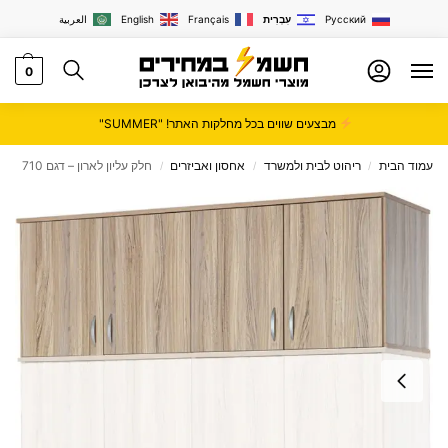
Русский
עִבְרִית
Français
English
العربية
0
מבצעים שווים בכל מחלקות האתר! "SUMMER"
עמוד הבית
ריהוט לבית ולמשרד
אחסון ואביזרים
חלק עליון לארון – דגם 710
/
/
/