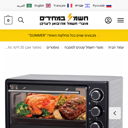
Русский
עִבְרִית
Français
English
العربية
0
מבצעים שווים בכל מחלקות האתר! "SUMMER"
עמוד הבית
מוצרי חשמל קטנים למטבח
טוסטרים
טוסטר אובן 20 ליטר Sachs דגם EF-1020
/
/
/