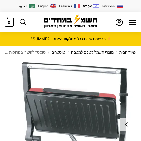
Русский
עִבְרִית
Français
English
العربية
0
מבצעים שווים בכל מחלקות האתר! "SUMMER"
עמוד הבית
מוצרי חשמל קטנים למטבח
טוסטרים
טוסטר לחיצה 2 פרוסות BENATON דגם BT-2870
/
/
/