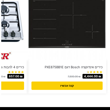
כיריים אינדוקציה Bosch דגם PXE875BB1E
כיריים 4 להבות גז Muller/PEERLESS יבואן רשמי!
657.00
₪
4,444.00
₪
.00
₪
7,500.00
₪
קנה עכשיו