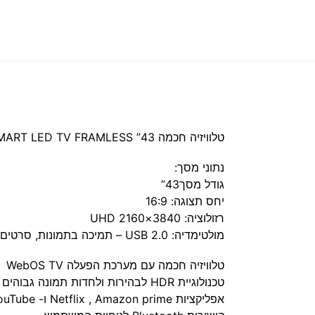
טלוויזיה חכמה 43” 4K UHD SMART LED TV FRAMLESS פוג’יקום
נתוני מסך:
גודל מסך43”
יחס תצוגה: 16:9
רזולוציה: 3840×2160 UHD
מולטימדיה: USB 2.0 – תמיכה בתמונות, סרטים ומוסיקה.
טלוויזיה חכמה עם מערכת הפעלה WebOS TV
טכנולוגיית HDR לבהירות ולחדות תמונה גבוהים במיוחד
אפליקציות Netflix , Amazon prime ו- YouTube מובנות עם כפתור ייעודי בשלט