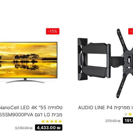
-15%
-
קית AUDIO LINE P4
טלוויזיה 55" anoCell LED 4K
מבית LG דגם 55SM9000PVA
191
279.00
₪
4,433.00
₪
5,190.00
₪