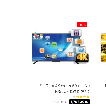
-15%
N
טלוויזיה 50 ‏אינטש FujiCom 4K
‏פוג'יקום דגם FJ50U7
1,707.00
₪
1,999.00
₪