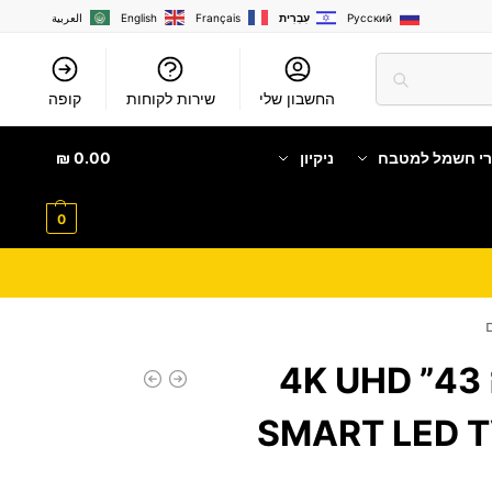
Русский
עִבְרִית
Français
English
العربية
החשבון שלי
שירות לקוחות
קופה
רי חשמל למטבח
ניקיון
0.00
₪
0
טלוויזיה חכמה 43” 4K UHD
SMART LED 