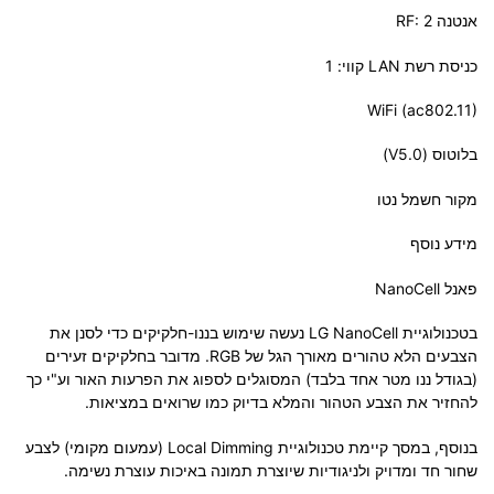
אנטנה RF: 2
כניסת רשת LAN קווי: 1
WiFi (ac802.11)
בלוטוס (V5.0)
מקור חשמל נטו
מידע נוסף
פאנל NanoCell
בטכנולוגיית LG NanoCell נעשה שימוש בננו-חלקיקים כדי לסנן את
הצבעים הלא טהורים מאורך הגל של RGB. מדובר בחלקיקים זעירים
(בגודל ננו מטר אחד בלבד) המסוגלים לספוג את הפרעות האור וע"י כך
להחזיר את הצבע הטהור והמלא בדיוק כמו שרואים במציאות.
בנוסף, במסך קיימת טכנולוגיית Local Dimming (עמעום מקומי) לצבע
שחור חד ומדויק ולניגודיות שיוצרת תמונה באיכות עוצרת נשימה.