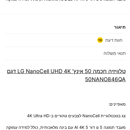
תיאור
חוות דעת
13
תנאי משלוח
טלוויזיה חכמה 50 אינץ' LG NanoCell UHD 4K דגם
50NANO846QA
מאפיינים:
צג בטכנולוגיית NanoCell לצבעים טהורים ב-4K Ultra HD
מעבד תמונה α 5 דור AI 4K 5 עם בינה מלאכותית, כולל למידה עמוקה