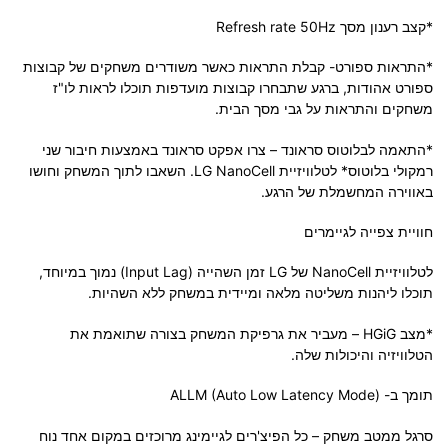
*קצב רענון מסך Refresh rate 50Hz
*התראות ספורט- קבלת התראות כאשר משודרים משחקים של קבוצות
ספורט אהודות, ברגע שתבחרו קבוצות מועדפות תוכלו לראות לו"ז
משחקים והתראות על גבי מסך הבית.
*התאמה לבלוטוס סראונד – צרו אפקט סראונד באמצעות חיבור שני
רמקולי בלוטוס* לטלוויזיית LG NanoCell. השאבו לתוך המשחק וחושו
באווירה המחשמלת של הרגע.
חוויית צפייה לגיימרים
לטלוויזיית NanoCell של LG זמן השהייה (Input Lag) נמוך במיוחד,
תוכלו ליהנות משליטה מלאה ומיידית במשחק ללא השהיות.
*מצב HGiG – מעביר את גרפיקת המשחק בצורה שתואמת את
הטלוויזיה והיכולות שלה.
תומך ב- ALLM (Auto Low Latency Mode)
סרגל ממטב משחק – כל הפיצ'רים לגיימינג מרוכזים במקום אחד נוח