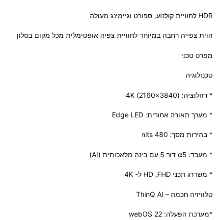
HDR לחוויית קולנוע, ספורט וגיימינג מעולה
זווית צפייה רחבה במיוחד לחוויית צפיה אופטימלית מכל מקום בסלון
מפרט טכני
טכנולוגיה
* רזולוציה: (3840×2160) 4K
* מערך תאורה אחורית: Edge LED
* בהירות מסך: nits 480
* מעבד: α5 דור 5 עם בינה מלאכותית (AI)
* משדרג תכני HD ,FHD ל- 4K
טלוויזיה חכמה – ThinQ AI
*מערכת הפעלה: webOS 22