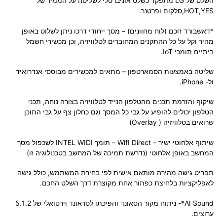
השלט של LG מתפקד כשלט אוניברסלי לשליטה על הממיר של
HOT,YES,סלקום ופרטנר.
*דאשבורד חכם (לוח מחוונים) – מסך ייחודי דרכו ניתן לשלוט באופן
מהיר וקל על כל ההתקנים המחוברים לטלוויזיה, וכן מכשירי חשמל
ביתיים תומכי IoT.
שליטה באמצעות הסמארטפון – מתאים למכשירים מבוססי אנדרואיד
ול- iPhone.
שיקוף והזרמת תכנים מהטלפון הנייד לטלוויזיה בצורה נוחה, תכני
הטלפון יכולים להופיע על גבי כל המסך וגם כחלון צף על גבי התוכן
שרואים בטלוויזיה ( Overlay)
שיתוף אלחוטי ישיר – WifI Direct – תומך INTEL WIDI לשכפול מסך
המחשב באופן אלחוטי (נדרשת תמיכה של המחשב בטכנולוגיה זו)
תפריט גישה מהירה מותאם אישית לפי בחירת המשתמש, כולל גישה
לאפליקציות בלחיצת כפתור אחת מקוצרת דרך השלט החכם.
AI Sound*- ניתוח מקור הסאונד והפיכתו לסראונד וירטואלי של 5.1.2
ערוצים.