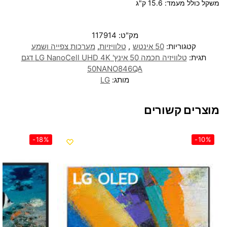
משקל כולל מעמד: 15.6 ק"ג
מק"ט:
117914
קטגוריות:
50 אינטש
,
טלוויזיות
,
מערכות צפייה ושמע
תגית:
טלוויזיה חכמה 50 אינץ' LG NanoCell UHD 4K דגם
50NANO846QA
מותג:
LG
מוצרים קשורים
-18%
-10%