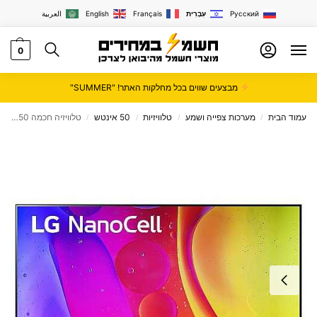
Русский
עִבְרִית
Français
English
العربية
0
מבצעים שווים בכל מחלקות האתר! "SUMMER"
עמוד הבית
מערכות צפייה ושמע
טלוויזיות
50 אינטש
טלוויזיה חכמה 50 אינץ' LG NanoCell UHD 4K דגם 50NANO846QA
/
/
/
/