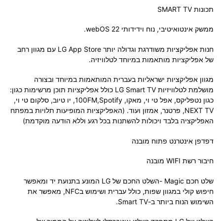
תכונות SMART TV
ממשק אינטואיטיבי, נוח וידידותי 22 webOS.
חנות אפליקציות משודרגת וגדולה יותר LG App Store עם מגוון רחב
של אפליקציות מותאמות במיוחד לטלוויזיה.
מגוון אפליקציות ישראליות בעברית המותאמות במיוחד ובצורה
מושלמת לטלוויזיות LG Smart TV כולל אפליקציות תוכן מרשימות כגון:
כגון נטפליקס, אפל טי וי, מאקו, 100FM,Spotify, יו טיוב, סלקום טי וי,
NEXT TV, פרטנר, אמזון ועוד. (האפליקציות המופיעות תלויות במפתח
האפליקציה בלבד ויכולות להשתנות בכל רגע וללא הודעה מוקדמת)
דפדפן אינטרנט פתוח מובנה
חיבור רשת WIFI מובנה
שלט חכם Magic -השלט החכם של LG המונע בתנועת יד ומאפשר
חיפוש קולי במגוון שפות, כולל עברית ושימוש בNFC, מאפשר את
השימוש הנוח ביותר ב-Smart TV.