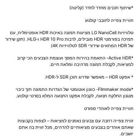
*שיתוף תכנים מחדר לחדר (קליטה)
חוויית צפייה לחובבי קולנוע
טלוויזיות LG NanoCell מציעות תמונה באיכות HDR אופטימלית, עם
תמיכה בפורמטי HDR מובילים, לרבות HDR 10 Pro ו-HLG. (תקן שידור
של HDR המתאים שידורי SDR לטלוויזיות 4K)
*Active HDR- התאמת בהירות המסך ועוצמת הצבעים הכי קרוב
למציאות, לקבלת תמונה מרהיבה ומלאת חיים.
* אפקט HDR – מאפשר שדרוג תוכן SDR ל-HDR.
*Filmmaker mode- כוונון אוטומטי של הגדרות התמונה תוך כיבוי
מנגנון החלקת תנועה, לקבלת אפקט התנועה המלא בסרטי קולנוע.
חוויית צפייה לאוהדי ספורט
זווית צפייה רחבה עם צבעים נאמנים למציאות – לצפות בקבוצות
שאתם אוהדים בצבעים מציאותיים להדהים, מכל זווית בה אתם
יושבים.