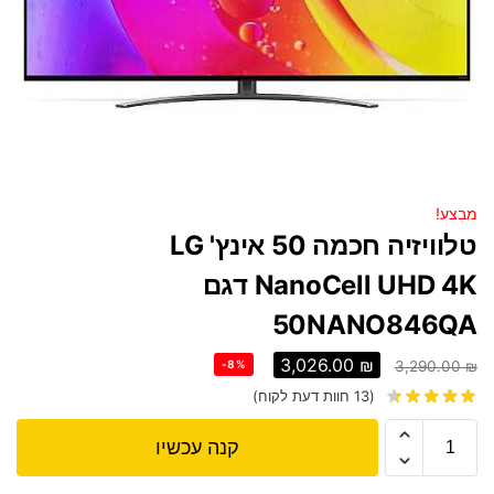
מבצע!
טלוויזיה חכמה 50 אינץ' LG
NanoCell UHD 4K דגם
50NANO846QA
3,026.00
₪
-8%
3,290.00
₪
(
13
חוות דעת לקוח)
קנה עכשיו