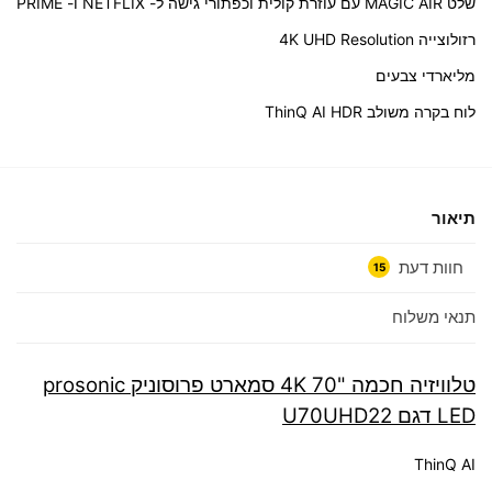
שלט MAGIC AIR עם עוזרת קולית וכפתורי גישה ל- NETFLIX ו- PRIME
רזולוצייה 4K UHD Resolution
מליארדי צבעים
לוח בקרה משולב ThinQ AI HDR
תיאור
חוות דעת
15
תנאי משלוח
טלוויזיה חכמה "70 4K סמארט פרוסוניק prosonic
LED דגם U70UHD22
ThinQ AI