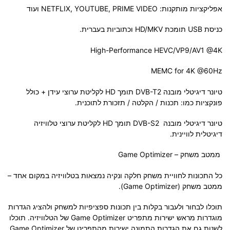
אפליקציות מותקנות: NETFLIX, YOUTUBE, PRIME VIDEO ועוד
כניסת USB תומכת HD/MKV וכתוביות בעברית.
High-Performance HEVC/VP9/AV1 @4K
MEMC for 4K @60Hz
טיונר דיגיטלי מובנה DVB-T2 תומך HD לקליטת ערוצי עידן + כולל
פונקציות כמו: תכנות / הקלטה / תזכורת לתוכנית.
טיונר דיגיטלי מובנה DVB-S2 תומך HD לקליטת ערוצי טלוויזיה
דיגיטלית לוויינית.
ממטב משחק –
Game Optimizer
כל התכונות לחוויית משחק חלקה ונקיה נמצאות בטלוויזיה במקום אחד –
ממטב משחק (Game Optimizer).
תוכלו לבחור ולעבור בקלות בין תכונות ספציפיות למשחק ולהציג הגדרות
מוגדרות מראש ישירות מתפריט Game Optimizer של הטלוויזיה. תוכלו
לשנות גם את הגדרות התמונה ישירות מהתפריט של Game Optimizer.