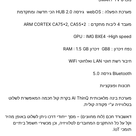
מערכת הפעלה : webOS גירסה HUB 2.0 הכי חדשה ומתקדמת
מעבד 4 ליבות מתקדם : ARM CORTEX CA75*2, CA55*2
GPU : IMG BXE4 -High speed
נפח זיכרון : GB8 זיכרון RAM : 1.5 GB
חיבור רשת חוטי LAN ואלחוטי WiFi
Bluetooth גירסה 5.0
תכונות ופונקציות
מערכת בינה מלאכותית AI ThinQ בקרת קול חכמה המאפשרת לשלוט
בטלוויזיה ע"י פקודה קולית.
דאשבורד חכם (לוח מחוונים) – מסך ייחודי דרכו ניתן לשלוט באופן מהיר
וקל על כל ההתקנים המחוברים לטלוויזיה, וכן מכשירי חשמל ביתיים
תומכי IoT.