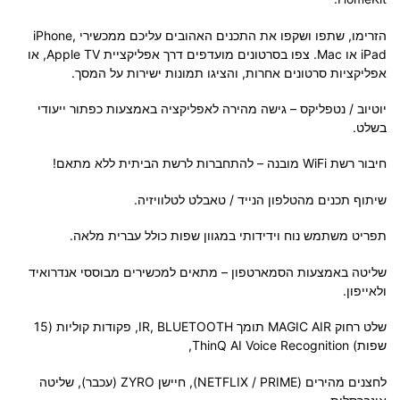
הזרימו, שתפו ושקפו את התכנים האהובים עליכם ממכשירי iPhone,
iPad או Mac. צפו בסרטונים מועדפים דרך אפליקציית Apple TV, או
אפליקציות סרטונים אחרות, והציגו תמונות ישירות על המסך.
יוטיוב / נטפליקס – גישה מהירה לאפליקציה באמצעות כפתור ייעודי
בשלט.
חיבור רשת WiFi מובנה – להתחברות לרשת הביתית ללא מתאם!
שיתוף תכנים מהטלפון הנייד / טאבלט לטלוויזיה.
תפריט משתמש נוח וידידותי במגוון שפות כולל עברית מלאה.
שליטה באמצעות הסמארטפון – מתאים למכשירים מבוססי אנדרואיד
ולאייפון.
שלט רחוק MAGIC AIR תומך IR, BLUETOOTH, פקודות קוליות (15
שפות) ThinQ AI Voice Recognition,
לחצנים מהירים (NETFLIX / PRIME), חיישן ZYRO (עכבר), שליטה