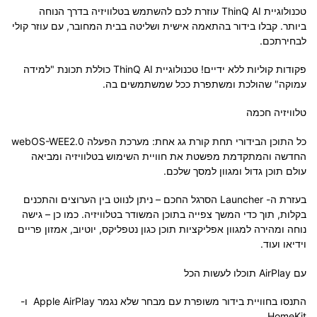
טכנולוגיית ThinQ AI עוזרת לכם להשתמש בטלוויזיה בדרך הנוחה
ביותר. קבלו בידור בהתאמה אישית ושליטה בבית המחובר, עם עוזר קולי
לבחירתכם.
פקודות קוליות ללא ידיים! טכנולוגיית ThinQ AI כוללת תכונת "למידה
עמוקה" שהולכת ומשתפרת ככל שמשתמשים בה.
טלוויזיה חכמה
כל התוכן הבידורי תחת קורת גג אחת: מערכת הפעלה webOS-WEE2.0
החדשה והמתקדמת מפשטת את חוויית השימוש בטלוויזיה ומביאה
עולם תוכן גדול ומגוון למסך שלכם.
בעזרת ה- Launcher הסרגל החכם – ניתן לנווט בין הערוצים והתכנים
בקלות, תוך כדי המשך צפייה בתוכן המשודר בטלוויזיה. כמו כן – גישה
נוחה ומהירה למגוון אפליקציות תוכן כגון נטפליקס, יוטיוב, אמזון פריים
וידיאו ועוד.
עם AirPlay תוכלו לעשות הכל
התנסו בחוויית בידור משופרת עם מבחר שלא נגמר Apple AirPlay ו-
HomeKit.