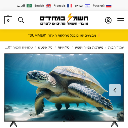
Русский
עִבְרִית
Français
English
العربية
0
מבצעים שווים בכל מחלקות האתר! "SUMMER"
עמוד הבית
מערכות צפייה ושמע
טלוויזיות
70 אינטש
טלוויזיה חכמה "70 4K סמארט פרוסוניק prosonic LED דגם U70UHD22
/
/
/
/