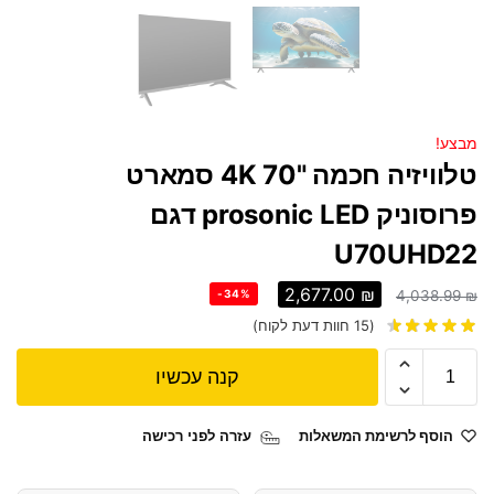
מבצע!
טלוויזיה חכמה "70 4K סמארט
פרוסוניק prosonic LED דגם
U70UHD22
2,677.00
₪
-34%
4,038.99
₪
(
15
חוות דעת לקוח)
קנה עכשיו
הוסף לרשימת המשאלות
עזרה לפני רכישה