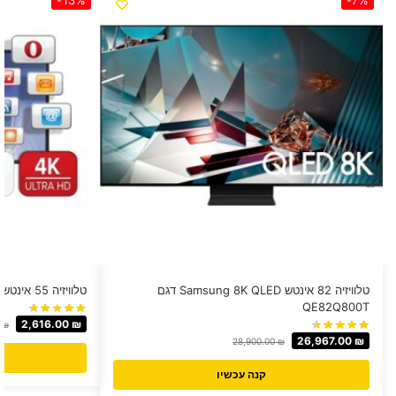
טלוויזיה 82 אינטש Samsung 8K QLED דגם
טלוויזיה 55 אינטש FujiCom 4K דגם FJ55U7
QE82Q800T
2,616.00
₪
0
₪
26,967.00
₪
28,900.00
₪
קנה עכשיו