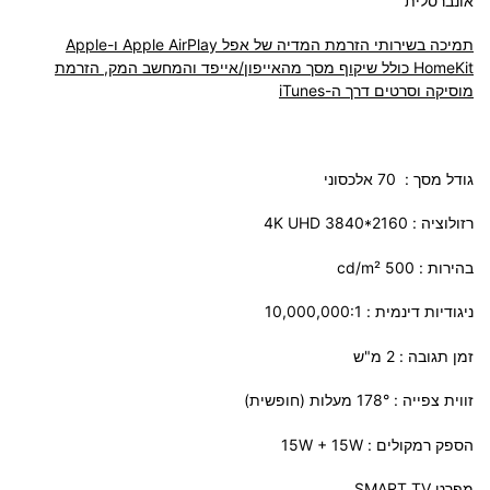
אונברסלית
תמיכה בשירותי הזרמת המדיה של אפל
Apple AirPlay
ו-
Apple
HomeKit
כולל שיקוף מסך מהאייפון/אייפד והמחשב המק, הזרמת
מוסיקה וסרטים דרך ה-
iTunes
גודל מסך : 70 אלכסוני
רזולוציה : 4K UHD 3840*2160
בהירות : 500 cd/m²
ניגודיות דינמית : 10,000,000:1
זמן תגובה : 2 מ"ש
זווית צפייה : 178° מעלות (חופשית)
הספק רמקולים : 15W + 15W
מפרט
SMART TV