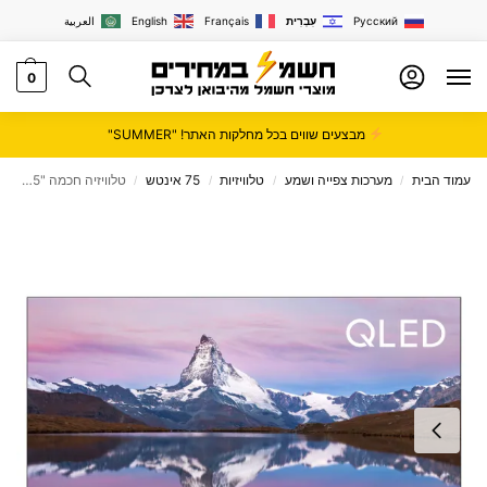
Русский
עִבְרִית
Français
English
العربية
0
מבצעים שווים בכל מחלקות האתר! "SUMMER"
עמוד הבית
מערכות צפייה ושמע
טלוויזיות
75 אינטש
טלוויזיה חכמה "75 4K QLED פרוסוניק prosonic דגם P75QOS22
/
/
/
/