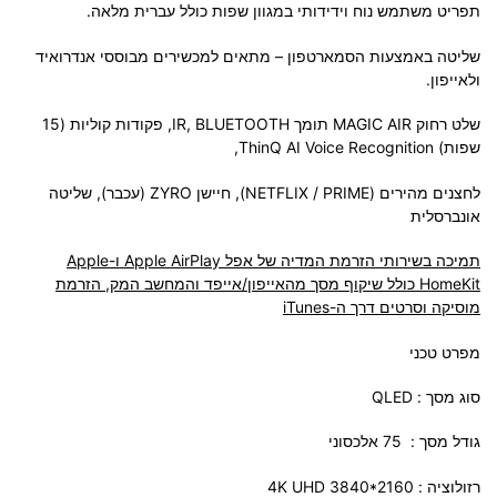
תפריט משתמש נוח וידידותי במגוון שפות כולל עברית מלאה.
שליטה באמצעות הסמארטפון – מתאים למכשירים מבוססי אנדרואיד
ולאייפון.
שלט רחוק MAGIC AIR תומך IR, BLUETOOTH, פקודות קוליות (15
שפות) ThinQ AI Voice Recognition,
לחצנים מהירים (NETFLIX / PRIME), חיישן ZYRO (עכבר), שליטה
אונברסלית
תמיכה בשירותי הזרמת המדיה של אפל
Apple AirPlay
ו-
Apple
HomeKit
כולל שיקוף מסך מהאייפון/אייפד והמחשב המק, הזרמת
מוסיקה וסרטים דרך ה-
iTunes
מפרט טכני
סוג מסך : QLED
גודל מסך : 75 אלכסוני
רזולוציה : 4K UHD 3840*2160