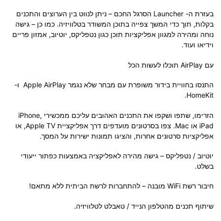
בעזרת ה- Launcher הסרגל החכם – ניתן לנווט בין הערוצים והתכנים
בקלות, תוך כדי המשך צפייה בתוכן המשודר בטלוויזיה. כמו כן – גישה
נוחה ומהירה למגוון אפליקציות תוכן כגון נטפליקס, יוטיוב, אמזון פריים
וידיאו ועוד.
עם AirPlay תוכלו לעשות הכל
התנסו בחוויית בידור משופרת עם מבחר שלא נגמר Apple AirPlay ו-
HomeKit.
הזרימו, שתפו ושקפו את התכנים האהובים עליכם ממכשירי iPhone,
iPad או Mac. צפו בסרטונים מועדפים דרך אפליקציית Apple TV, או
אפליקציות סרטונים אחרות, והציגו תמונות ישירות על המסך.
יוטיוב / נטפליקס – גישה מהירה לאפליקציה באמצעות כפתור ייעודי
בשלט.
חיבור רשת WiFi מובנה – להתחברות לרשת הביתית ללא מתאם!
שיתוף תכנים מהטלפון הנייד / טאבלט לטלוויזיה.