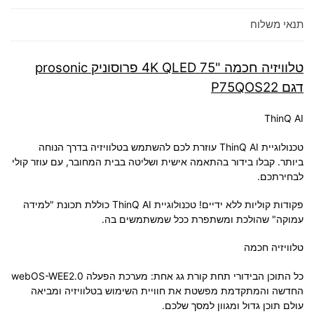
תנאי משלוח
טלוויזיה חכמה "75 4K QLED פרוסוניק prosonic
דגם P75QOS22
ThinQ AI
טכנולוגיית ThinQ AI עוזרת לכם להשתמש בטלוויזיה בדרך הנוחה
ביותר. קבלו בידור בהתאמה אישית ושליטה בבית המחובר, עם עוזר קולי
לבחירתכם.
פקודות קוליות ללא ידיים! טכנולוגיית ThinQ AI כוללת תכונת "למידה
עמוקה" שהולכת ומשתפרת ככל שמשתמשים בה.
טלוויזיה חכמה
כל התוכן הבידורי תחת קורת גג אחת: מערכת הפעלה webOS-WEE2.0
החדשה והמתקדמת מפשטת את חוויית השימוש בטלוויזיה ומביאה
עולם תוכן גדול ומגוון למסך שלכם.