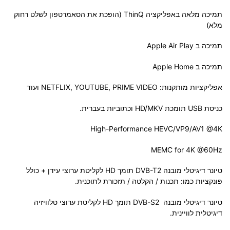
תמיכה מלאה באפליקציה ThinQ (הופכת את הסאמרטפון לשלט רחוק
מלא)
תמיכה ב Apple Air Play
תמיכה ב Apple Home
אפליקציות מותקנות: NETFLIX, YOUTUBE, PRIME VIDEO ועוד
כניסת USB תומכת HD/MKV וכתוביות בעברית.
High-Performance HEVC/VP9/AV1 @4K
MEMC for 4K @60Hz
טיונר דיגיטלי מובנה DVB-T2 תומך HD לקליטת ערוצי עידן + כולל
פונקציות כמו: תכנות / הקלטה / תזכורת לתוכנית.
טיונר דיגיטלי מובנה DVB-S2 תומך HD לקליטת ערוצי טלוויזיה
דיגיטלית לוויינית.