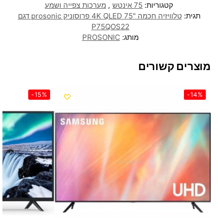
קטגוריות:
75 אינטש
,
מערכות צפייה ושמע
תגית:
טלוויזיה חכמה "75 4K QLED פרוסוניק prosonic דגם
P75QOS22
מותג:
PROSONIC
מוצרים קשורים
-15%
-14%