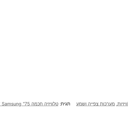
ויזיות
,
מערכות צפייה ושמע
תגית:
טלוויזיה חכמה 75" Samsung​ דגם UE75AU7100 ​