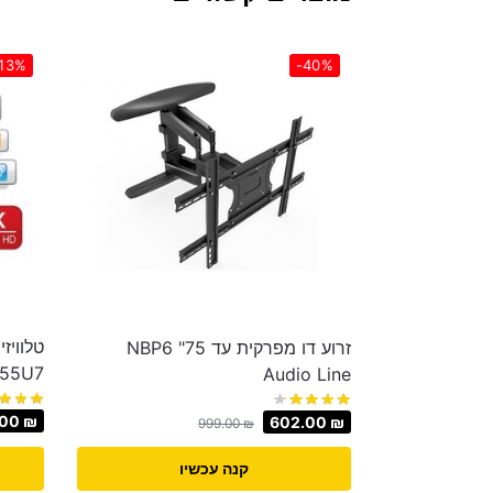
13%
-40%
זרוע דו מפרקית עד 75" NBP6
J55U7
Audio Line
.00
₪
602.00
₪
999.00
₪
קנה עכשיו