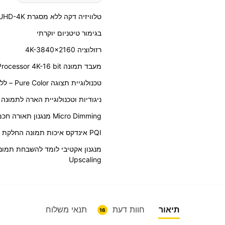
טלוויזיה דקה ללא מסגרת UHD-4K
בגימור טיטניום יוקרתי
רזולוציה 4K-3840×2160
מעבד תמונה Crystal Processor 4K-16 bit
טכנולוגיית תצוגה Pure Color – ללא צריבת תמונה
ניגודיות וטכנולוגיית הארה לתמונה חדה וצבע שחור ע
Micro Dimming מנגנון תאורה חכמה – UHD Dimming
PQI אינדקס איכות תמונה החלקת תמונה Hz + מעבד + פאנל – 2000PQI
Upscaling
תיאור
חוות דעת
תנאי משלוח
16