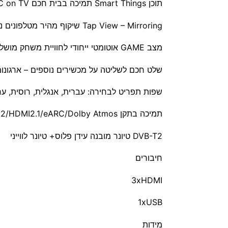
תוכן Smart Things תמיכה בבית חכם PC on TV + תמיכה ב-Apple AirPlay2
Tap View – Mirroring שיקוף מהיר מטלפונים ניידים תומכים על ידי הקשה בלבד
מצב GAME אוטומטי ייחודי לחוויית משחק מושלמת בזמן אמת Auto Low Latency Mode (ALLM) Motion Xcelerator
שלט חכם לשליטה על מכשירים נוספים – ארגונומי דק + לחצן
שפות תפריט לבחירה: עברית, אנגלית, רוסית, ע
תמיכה בתקן HDCP 2.2/HDMI2.1/eARC/Dolby Atmos™
DVB-T2 טיונר מובנה עידן פלוס+ טיונר לווייני
חיבורים
3xHDMI
1xUSB
מידות