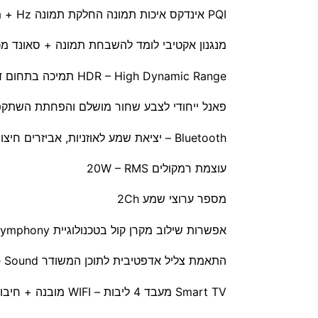
PQI אינדקס איכות תמונה החלקת תמונה Hz + מעבד + פאנל – 2000PQI
מנגנון אקטיבי לומד להשבחת תמונה + סאונד מכל מקור ש
HDR – High Dynamic Range תמיכה בתחום דינמי רחב לתמונה מציאותית – HDR10+/HLG
פאנל ייחודי לצבע שחור מושלם והפחתת השתקפו
Bluetooth – יציאת שמע לאוזניות, אביזרים חיצוניים ומקרני קול תומכים + יציאה אופטית
עוצמת רמקולים 20W – RMS
מספר ערוצי שמע 2Ch
אפשרות שילוב מקרן קול בטכנולוגיית Q-Symphony
התאמת צליל אדפטיבית לתוכן המשודר Adaptive Sound
Smart TV מעבד 4 ליבות – WIFI מובנה + חיבור קווי, אפליקציות, דפדפן, שיתוף ושיקוף