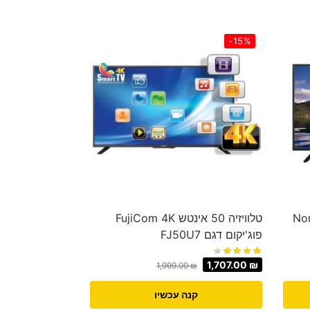
-15%
Normand
טלוויזיה 50 ‏אינטש FujiCom 4K
‏פוג'יקום דגם FJ50U7
1,707.00
₪
1,999.00
₪
קנה עכשיו