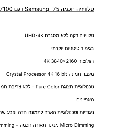
טלוויזיה חכמה 75" Samsung​ דגם UE75AU7100 ​
טלוויזיה דקה ללא מסגרת UHD-4K
בגימור טיטניום יוקרתי
רזולוציה 4K-3840×2160
מעבד תמונה Crystal Processor 4K-16 bit
טכנולוגיית תצוגה Pure Color – ללא צריבת תמונה
מאפיינים
ניגודיות וטכנולוגיית הארה לתמונה חדה וצבע שחור עמוק t – Direct LED
Micro Dimming מנגנון תאורה חכמה – UHD Dimming