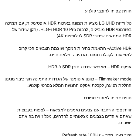
חווית צפייה לחובבי קולנוע
טלוויזיות LG UHD מציעות תמונה באיכות HDR אופטימלית, עם תמיכה
בפורמטי HDR מובילים, לרבות HDR 10 Pro ו-HLG. (תקן שידור של
HDR המתאים שידורי SDR לטלוויזיות 4K)
Active HDR- התאמת בהירות המסך ועוצמת הצבעים הכי קרוב
למציאות, לקבלת תמונה מרהיבה ומלאת חיים.
אפקט HDR – מאפשר שדרוג תוכן SDR ל-HDR.
Filmmaker mode – כוונון אוטומטי של הגדרות התמונה תוך כיבוי מנגנון
החלקת תנועה, לקבלת אפקט התנועה המלא בסרטי קולנוע.
חווית צפייה לאוהדי ספורט
זווית צפייה רחבה עם צבעים נאמנים למציאות – לצפות בקבוצות
שאתם אוהדים בצבעים מציאותיים להדהים, מכל זווית בה אתם
יושבים.
קצב רענון מסך – Refresh rate 100Hz