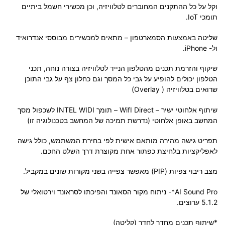
וקל על כל ההתקנים המחוברים לטלוויזיה, וכן מכשירי חשמל ביתיים
תומכי IoT.
שליטה באמצעות הסמארטפון – מתאים למכשירים מבוססי אנדרואיד
ול- iPhone.
שיקוף והזרמת תכנים מהטלפון הנייד לטלוויזיה בצורה נוחה, תכני
הטלפון יכולים להופיע על גבי כל המסך וגם כחלון צף על גבי התוכן
שרואים בטלוויזיה ( Overlay)
שיתוף אלחוטי ישיר – WifI Direct – תומך INTEL WIDI לשכפול מסך
המחשב באופן אלחוטי (נדרשת תמיכה של המחשב בטכנולוגיה זו)
תפריט גישה מהירה מותאם אישית לפי בחירת המשתמש, כולל גישה
לאפליקציות בלחיצת כפתור אחת מקוצרת דרך השלט החכם.
מצב ריבוי צפיות (PIP) מאפשר צפייה בשני מקורות שונים במקביל.
AI Sound Pro*- ניתוח מקור הסאונד והפיכתו לסראונד וירטואלי של
5.1.2 ערוצים.
*שיתוף תכנים מחדר לחדר (קליטה)