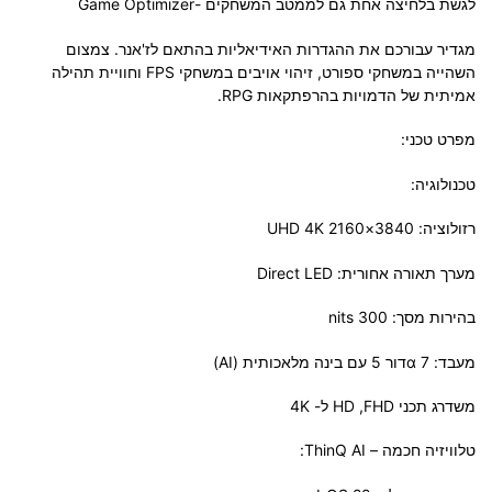
לגשת בלחיצה אחת גם לממטב המשחקים -Game Optimizer
מגדיר עבורכם את ההגדרות האידיאליות בהתאם לז'אנר. צמצום
השהייה במשחקי ספורט, זיהוי אויבים במשחקי FPS וחוויית תהילה
אמיתית של הדמויות בהרפתקאות RPG.
מפרט טכני:
טכנולוגיה:
רזולוציה: 3840×2160 UHD 4K
מערך תאורה אחורית: Direct LED
בהירות מסך: nits 300
מעבד: 7 αדור 5 עם בינה מלאכותית (AI)
משדרג תכני HD ,FHD ל- 4K
טלוויזיה חכמה – ThinQ AI: