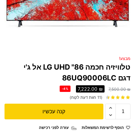
מבצע!
טלוויזיה חכמה 86" LG UHD אל ג'י
דגם 86UQ90006LC
7,222.00
₪
-4%
7,500.00
₪
(
11
חוות דעת לקוח)
קנה עכשיו
הוסף לרשימת המשאלות
עזרה לפני רכישה