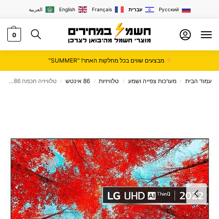
Русский
עִבְרִית
Français
English
العربية
0
מבצעים שווים בכל מחלקות האתר! "SUMMER"
עמוד הבית
מערכות צפייה ושמע
טלוויזיות
86 אינטש
טלוויזיה חכמה 86" LG UHD אל ג'י דגם 86UQ90006LC
/
/
/
/