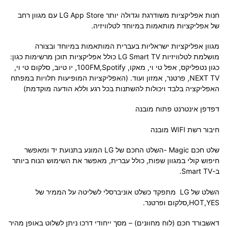
חנות אפליקציות משודרגת וגדולה יותר LG App Store עם מגוון רחב
של אפליקציות מותאמות במיוחד לטלוויזיה.
מגוון אפליקציות ישראליות בעברית המותאמות במיוחד ובצורה
מושלמת לטלוויזיות LG Smart TV כולל אפליקציות תוכן מרשימות כגון:
כגון נטפליקס, אפל טי וי, מאקו, 100FM,Spotify, יו טיוב, סלקום טי וי,
NEXT TV, פרטנר, אמזון ועוד. (האפליקציות המופיעות תלויות במפתח
האפליקציה בלבד ויכולות להשתנות בכל רגע וללא הודעה מוקדמת)
דפדפן אינטרנט פתוח מובנה
חיבור רשת WIFI מובנה
שלט חכם Magic -השלט החכם של LG המונע בתנועת יד ומאפשר
חיפוש קולי במגוון שפות, כולל עברית, מאפשר את השימוש הנוח ביותר
ב-Smart TV.
השלט של LG מתפקד כשלט אוניברסלי לשליטה על הממיר של
HOT,YES,סלקום ופרטנר.
דאשבורד חכם (לוח מחוונים) – מסך ייחודי דרכו ניתן לשלוט באופן מהיר