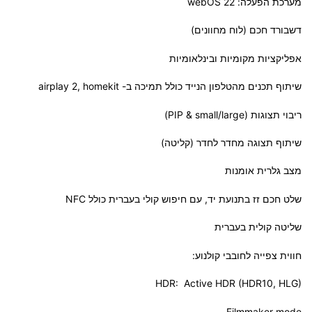
מערכת הפעלה: webOS 22
דשבורד חכם (לוח מחוונים)
אפליקציות מקומיות ובינלאומיות
שיתוף תכנים מהטלפון הנייד כולל תמיכה ב- airplay 2, homekit
ריבוי תצוגות (PIP & small/large)
שיתוף תצוגה מחדר לחדר (קליטה)
מצב גלרית אומנות
שלט חכם זז בתנועת יד, עם חיפוש קולי בעברית כולל NFC
שליטה קולית בעברית
חווית צפייה לחובבי קולנוע:
HDR: Active HDR (HDR10, HLG)
Filmmaker mode