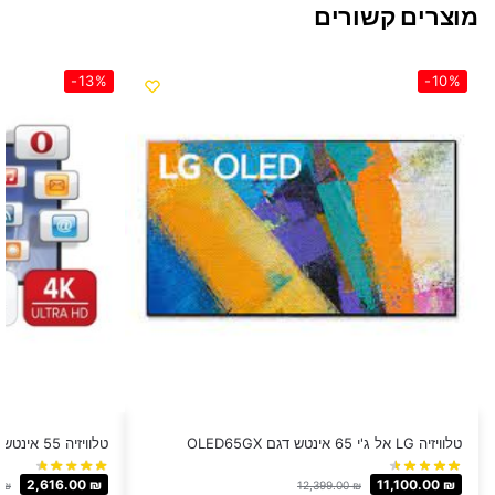
מוצרים קשורים
-13%
-10%
טלוויזיה LG אל ג'י 65 אינטש דגם OLED65GX
טלוויזיה 55 אינטש FujiCom 4K דגם FJ55U7
2,616.00
₪
11,100.00
₪
0
₪
12,399.00
₪