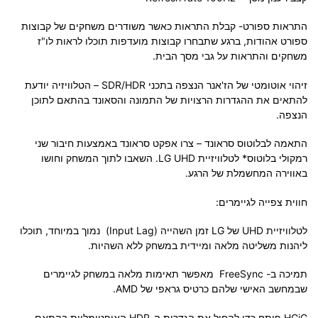
התראות ספורט- קבלת התראות כאשר משודרים משחקים של קבוצות
ספורט אהודות, ברגע שתבחרו קבוצות מועדפות תוכלו לראות לו"ז
משחקים והתראות על גבי מסך הבית.
זיהוי אוטומטי של הז'אנר הנצפה בתכני SDR/HDR – הטלוויזיה יודעת
להתאים את ההגדרות הרצויות של התמונה והסאונד בהתאם לתוכן
הנצפה.
התאמה לבלוטוס סראונד – צרו אפקט סראונד באמצעות חיבור שני
רמקולי בלוטוס* לטלוויזיית LG UHD. השאבו לתוך המשחק וחושו
באווירה המחשמלת של הרגע.
חווית צפייה לגיימרים:
לטלוויזיית UHD של LG זמן השהייה (Input Lag) נמוך במיוחד, תוכלו
ליהנות משליטה מלאה ומיידית במשחק ללא השהיות.
תמיכה ב- FreeSync מאפשר תאימות מלאה במשחק לגיימרים
שבמחשב האישי שלהם כרטיס גראפי של AMD.
HGiG פותח כדי להחיל את הגדרות ה-HDR האופטימליות בהתאם