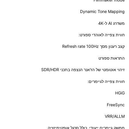
Dynamic Tone Mapping
משדרג AI ל-4K
חווית צפייה לאוהדי ספורט:
קצב רענון מסך Refresh rate 100Hz
התראות ספורט
זיהוי אוטומטי של הז'אנר הנצפה בתכני SDR/HDR
חווית צפייה לגיימרים:
HGiG
FreeSync
VRR/ALLM
ממשק גיימרים ייעודי, כולל סרגל אופטימיזציה