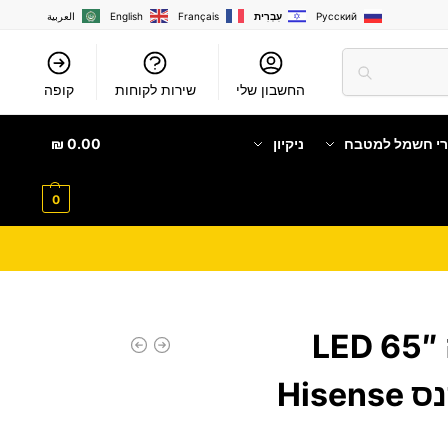
Русский
עִבְרִית
Français
English
العربية
החשבון שלי
שירות לקוחות
קופה
רי חשמל למטבח
ניקיון
0.00
₪
0
טלוויזיה חכמה LED 65″