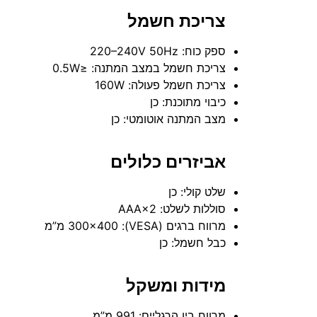
צריכת חשמל
ספק כוח: ‎220–240V 50Hz
צריכת חשמל במצב המתנה: ≤0.5W
צריכת חשמל פעולה: 160W
כיבוי מתוכנת: כן
מצב המתנה אוטומטי: כן
אביזרים כלולים
שלט קולי: כן
סוללות לשלט: AAA×2
מרווח ברגים (VESA): ‎300×400 מ”מ
כבל חשמל: כן
מידות ומשקל
מרווח בין הרגליים: ‎991 מ”מ