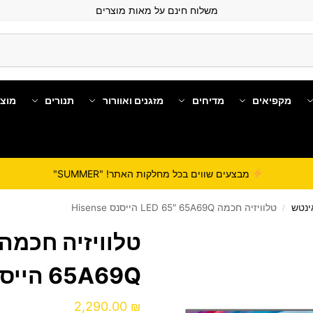
משלוח חינם על מאות מוצרים
מקפיאים
מדיחים
מזגנים ואוורור
תנורים
מוצ
מבצעים שווים בכל מחלקות האתר! "SUMMER"
טלוויזיה חכמה LED 65″ 65A69Q הייסנס Hisense
/
65A69Q הייסנס Hisense
2,290.00
₪