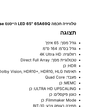
טלוויזיה חכמה LED 65″ 65A69Q הייסנס Hisense
תצוגה
גודל מסך: 65 אינץ’
גודל בס”מ: 164 ס”מ
רזולוציה: 4K Ultra HD
טכנולוגיית מסך: Direct Full Array
HDR: כן
תאימות HDR: Dolby Vision, HDR10+, HDR10, HLG
מעבד: Quad Core
MEMC: כן
ULTRA HD UPSCALING: כן
כוונון פיקסלים: כן
Filmmaker Mode: כן
תמיכה בעומק צבע: 10‑BIT