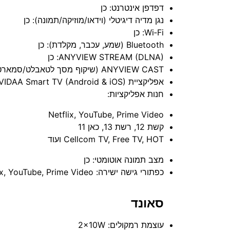
דפדפן אינטרנט: כן
נגן מדיה דיגיטלי (וידאו/מוזיקה/תמונה): כן
Wi‑Fi: כן
Bluetooth (שמע, עכבר, מקלדת): כן
ANYVIEW STREAM (DLNA): כן
ANYVIEW CAST (שיקוף מסך לטאבלט/סמארטפון/AirPlay): כן
אפליקציית VIDAA Smart TV (Android & iOS): כן
חנות אפליקציות:
Netflix, YouTube, Prime Video
קשת 12, רשת 13, כאן 11
Cellcom TV, Free TV, HOT ועוד
מצב תמונה אוטומטי: כן
כפתורי גישה ישירה: Netflix, YouTube, Prime Video
סאונד
עוצמת רמקולים: ‎2×10W