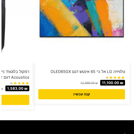
טלוויזיה LG אל ג'י 65 אינטש דגם OLED65GX
Acoustics דגם LX-1212
11,100.00
₪
12,399.00
₪
1,583.00
₪
0
₪
קנה עכשיו