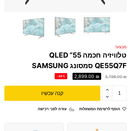
מבצע!
טלוויזיה חכמה QLED “55
QE55Q7F סמסונג SAMSUNG
2,899.00
₪
-24%
3,798.00
₪
קנה עכשיו
הוסף לרשימת המשאלות
עזרה לפני רכישה