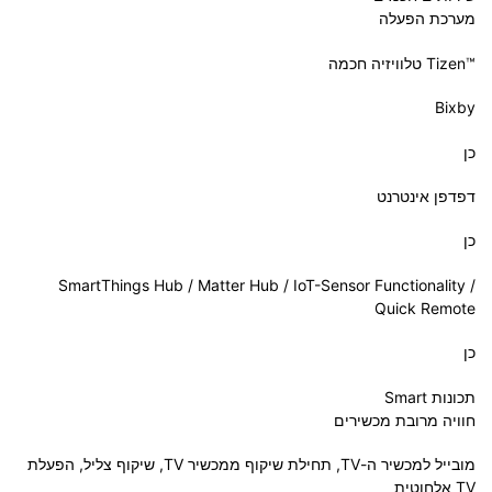
מערכת הפעלה
‎Tizen™‎ טלוויזיה חכמה
Bixby
כן
דפדפן אינטרנט
כן
SmartThings Hub / Matter Hub / IoT-Sensor Functionality /
Quick Remote
כן
תכונות Smart
חוויה מרובת מכשירים
מובייל למכשיר ה-TV, תחילת שיקוף ממכשיר TV, שיקוף צליל, הפעלת
TV אלחוטית