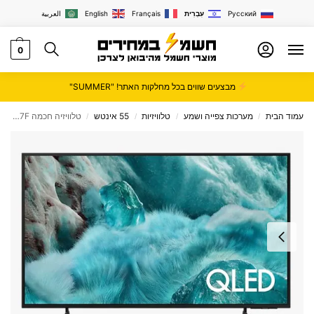
Русский
עִבְרִית
Français
English
العربية
0
מבצעים שווים בכל מחלקות האתר! "SUMMER"
עמוד הבית
מערכות צפייה ושמע
טלוויזיות
55 אינטש
טלוויזיה חכמה QLED “55 QE55Q7F סמסונג SAMSUNG
/
/
/
/