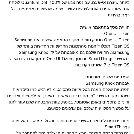
ביותר שיצרנו אי-פעם. עם נפח צבע של 100%, Quantum Dot לוקחת
את האור והופכת אותו לצבעים עוצרי נשימה שנשארים אמיתיים בכל
רמת בהירות.
חוויית מסך בהתאמה אישית
One UI Tizen
One UI Tizen מספק חוויית מסך בהתאמה אישית. עם Samsung
Tizen OS תוכלו ליהנות מהתכונות החדשניות החדשות ביותר של
Samsung. החוויה שלכם גם מאובטחת על ידי Samsung Knox
במכשירי SmartThings. ובנוסף, One UI Tizen יתמוך גם בשדרוגי ה-
Tizen OS ב-7 השנים הקרובות.
הפרטיות שלכם. מובטחת.
אבטחת Samsung Knox
הפרטיות שלכם מוגנת בטלוויזיות סמסונג. מידע רגיש כמו סיסמאות
נשמר מוגן, מכשירי IoT מחוברים נמצאים במעקב, ואפליקציות ואתרים
זדוניים נחסמים באופן אוטומטי. בנוסף, צוות האבטחה שלנו עוזר להגן
על מכשיר הטלוויזיה שלכם עם עדכונים קבועים.
מחברים ומנהלים את מכשירי הבית החכם, והכול ממכשיר הטלוויזיה
SmartThings
עם רכזת חכמה מובנית, מכשיר הטלוויזיה שלכם יכול להתחבר אל