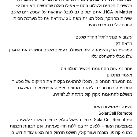
מכשירים חכמים ולשלוט בהם – אפילו כאלה שדורשים תאימות ל-
Matter ול-HCA. אתם יכולים גם לקבל התראות על המכשירים שלכם
ישירות מהמסך, כולל תצוגת מפה 3D שמראה את כל מערכת הבית
החכם שלכם במבט מהיר.
עיצוב אופנתי לחלל החדר שלכם
מראה דק
המכשיר הדק והיפהפה הזה משתלב בעיצוב שלכם ומשדרג את הסגנון
שלו מבלי להשתלט עליו.
יותר גמישות בהתאמת מכשיר הטלוויזיה
מעמד מתכוונן
עם המעמד המתכוונן, תוכלו להתאים בקלות את המיקום של מכשיר
הטלוויזיה במרחב כדי ליהנות מחוויית צפייה אופטימלית. הוא גם
מושלם להתאמת מקרן קול מתחת לטלוויזיה.
טעינה באמצעות האור
SolarCell Remote
ה-SolarCell Remote מצויד בפאנל סולארי בצידו האחורי לטעינה
באמצעות האור – ללא צורך בסוללות חד-פעמיות. ועם תכונות חכמות
כמו מיקרופון מובנה ועוזר קולי, השלט הרחוק הזה מציע עוד חידושים