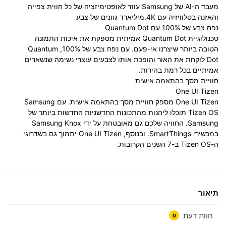
מעבד ה-AI של Samsung עוזר לאופטימיזציה של כל חווית צפייה
והאזנה בטלוויזיה עם 4K.
מיליארד גוונים של צבע
נפח צבע של 100% עם Quantum Dot
טכנולוגיית Quantum Dot אמיתית מספקת את איכות התמונה
הטובה ביותר שיצרנו אי-פעם. עם נפח צבע של 100%, Quantum
Dot לוקחת את האור והופכת אותו לצבעים עוצרי נשימה שנשארים
אמיתיים בכל רמת בהירות.
חוויית מסך בהתאמה אישית
One UI Tizen
One UI Tizen מספק חוויית מסך בהתאמה אישית. עם Samsung
Tizen OS תוכלו ליהנות מהתכונות החדשניות החדשות ביותר של
Samsung. החוויה שלכם גם מאובטחת על ידי Samsung Knox
במכשירי SmartThings. ובנוסף, One UI Tizen יתמוך גם בשדרוגי
ה-Tizen OS ב-7 השנים הקרובות.
תיאור
חוות דעת
0