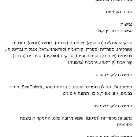
שפות מקומיות
נגישות
נגישות – מדריך קולי
טורקיה: אנגלית (בריטניה), צרפתית (צרפת), רוסית (רוסיה), טורקית
(טורקיה), ספרדית (ספרד), קוריאנית (קוריאה)ישראל: אנגלית (בריטניה),
צרפתית (צרפת), רוסית (רוסיה), טורקית (טורקיה), ספרדית (ספרד),
קוריאנית (קוריאה), גרמנית (גרמניה)
תמיכה בליקויי ראייה
תיאור קולי, הגדלת תפריט וטקסט, ניגודיות גבוהה, SeeColors, היפוך
צבעים, גווני אפור, כיבוי תמונה אוטומטי
תמיכה בליקויי שמיעה
כתוביות מקודדות (תרגום), שמע מרובה פלט, התמקדות בשפת
הסימנים
תמיכה בליקויים מוטוריים