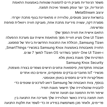
משפר הניגודיות מעניק חיים לתמונות שטוחות באמצעות התאמת
הניגודיות, וכך יוצר עומק משופר ואיכות תמונה.
עיצוב MetalStream
בהשראת עיצוב מטוסים, טלוויזיה זו מתאפיינת בגוף מתכת יוקרתי.
מסגרת דקה, עשויה מיריעת מתכת אחת, מעניקה חוויה ויזואלית סוחפת
ומרשימה.
התאם אישית את חווית המסך שלך
One UI Tizen מציע חוויית מסך מותאמת אישית עם מערכת ההפעלה
Samsung Tizen, הכוללת את התכונות החדשניות ביותר של סמסונג.
החוויה מאובטחת באמצעות Samsung Knox במכשירי SmartThings,
ו-One UI Tizen יתמוך בשדרוגי Tizen OS למשך 7 שנים.
הפרטיות שלך מוגנת באופן מלא
Samsung Knox Security
אבטחה מתקדמת, סיסמאות ונתונים רגישים נשמרים בצורה מוצפנת,
מכשירי IoT מחוברים נבדקים ומפוקחים, איומים כמו אתרים
ואפליקציות זדוניים נחסמים באופן אוטומטי.
בנוסף, צוות האבטחה של Samsung דואג לעדכונים שוטפים כדי
להבטיח שהטלוויזיה שלך תישאר מוגנת תמיד.
שיפור חדות התמונה עם תנועה זורמת
חווה תמונה ברורה כאשר הטלוויזיה שלך מעריכה את התנועה בין
פריימים, ולאחר מכן משתמשת במידע זה כדי לשפר את חלקות התנועה