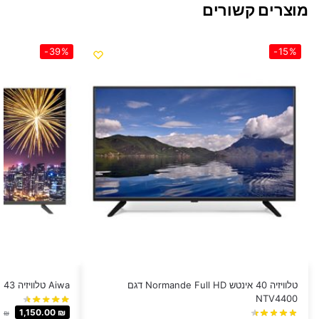
מוצרים קשורים
-39%
-15%
טלוויזיה 40 אינטש Normande Full HD ‏דגם
Aiwa טלוויזיה 43 אינץ׳ דגם WS-438G
NTV4400
1,150.00
₪
0
₪