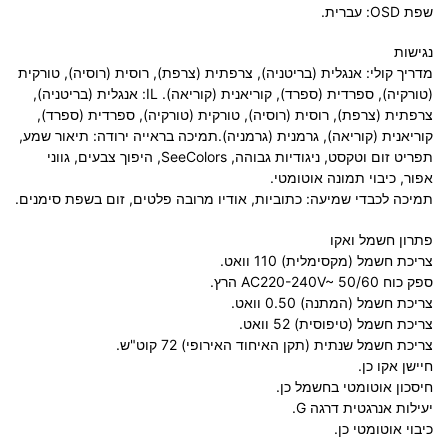
שפת OSD: עברית.
נגישות
מדריך קולי: אנגלית (בריטניה), צרפתית (צרפת), רוסית (רוסיה), טורקית
(טורקיה), ספרדית (ספרד), קוריאנית (קוריאה). IL: אנגלית (בריטניה),
צרפתית (צרפת), רוסית (רוסיה), טורקית (טורקיה), ספרדית (ספרד),
קוריאנית (קוריאה), גרמנית (גרמניה).תמיכה בראייה ירודה: תיאור שמע,
תפריט זום וטקסט, ניגודיות גבוהה, SeeColors, היפוך צבעים, גווני
אפור, כיבוי תמונה אוטומטי.
תמיכה לכבדי שמיעה: כתוביות, אודיו מרובה פלטים, זום בשפת סימנים.
פתרון חשמל ואקו
צריכת חשמל (מקסימלית) 110 וואט.
ספק כוח AC220-240V~ 50/60 הרץ.
צריכת חשמל (המתנה) 0.50 וואט.
צריכת חשמל (טיפוסית) 52 וואט.
צריכת חשמל שנתית (תקן האיחוד האירופי) 72 קוט"ש.
חיישן אקו כן.
חיסכון אוטומטי בחשמל כן.
יעילות אנרגטית דרגה G.
כיבוי אוטומטי כן.