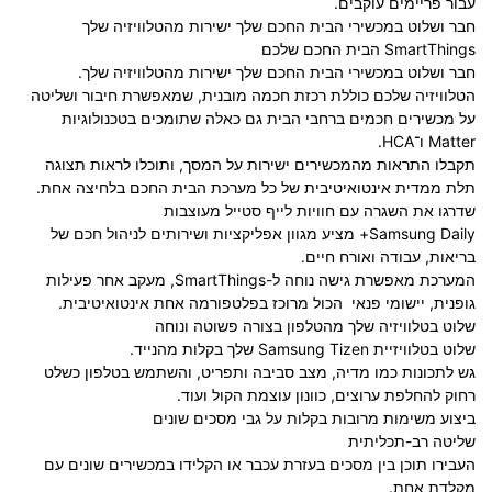
עבור פריימים עוקבים.
חבר ושלוט במכשירי הבית החכם שלך ישירות מהטלוויזיה שלך
SmartThings הבית החכם שלכם
חבר ושלוט במכשירי הבית החכם שלך ישירות מהטלוויזיה שלך.
הטלוויזיה שלכם כוללת רכזת חכמה מובנית, שמאפשרת חיבור ושליטה
על מכשירים חכמים ברחבי הבית גם כאלה שתומכים בטכנולוגיות
Matter ו־HCA.
תקבלו התראות מהמכשירים ישירות על המסך, ותוכלו לראות תצוגה
תלת ממדית אינטואיטיבית של כל מערכת הבית החכם בלחיצה אחת.
שדרגו את השגרה עם חוויות לייף סטייל מעוצבות
Samsung Daily+ מציע מגוון אפליקציות ושירותים לניהול חכם של
בריאות, עבודה ואורח חיים.
המערכת מאפשרת גישה נוחה ל-SmartThings, מעקב אחר פעילות
גופנית, יישומי פנאי הכול מרוכז בפלטפורמה אחת אינטואיטיבית.
שלוט בטלוויזיה שלך מהטלפון בצורה פשוטה ונוחה
שלוט בטלוויזיית Samsung Tizen שלך בקלות מהנייד.
גש לתכונות כמו מדיה, מצב סביבה ותפריט, והשתמש בטלפון כשלט
רחוק להחלפת ערוצים, כוונון עוצמת הקול ועוד.
ביצוע משימות מרובות בקלות על גבי מסכים שונים
שליטה רב-תכליתית
העבירו תוכן בין מסכים בעזרת עכבר או הקלידו במכשירים שונים עם
מקלדת אחת.