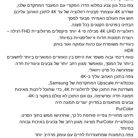
צפו בכל גוון צבע במלוא הדרו המקורי עם המעבד המתקדם שלנו,
ושדרוג 4K עוצמתי מבטיח רזולוציה של עד 4K לתוכן האהוב עליכם.
חוש את העולם האמיתי מבעד למסך
הבחינו בפרטים הקטנים בכל סצנה.
רזולוציית 4K UHD מכילה פי 4 יותר פיקסלים מרזולוציית FHD רגילה –
ויוצרת תמונות חדות וריאליסטיות במיוחד.
ניגודיות משופרת עם כהות עמוקה ואור בוהק
HDR
טווח דינמי גבוה משפר את היחס בין האזורים המוארים ביותר לחשוכים
ביותר על המסך, ומאפשר מגוון רחב יותר של צבעים וניגודיות חדה
שמדגישה כל פרט ויזואלי.
צפה בתוכן האהוב עליך ב-4K
טכנולוגיית Upscale המתקדמת של Samsung,
משדרגת את התוכן שלך לרזולוציית 4K, כדי שתוכל ליהנות מאיכות
תמונה חדה ומרשימה, גם אם התוכן לא צולם במקור ב-4K.
צבעים מותאמים במדויק יוצרים תמונה חיה
PurColor
תיהנו מחוויית צפייה סוחפת כל כך, שתרגישו ממש בתוך הסרט.
טכנולוגיית PurColor מציגה מגוון רחב של צבעים באיכות גבוהה
במיוחד.
צפה בתמונות שמתעוררות לחיים עם עומק מרהיב יותר