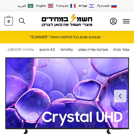
Русский
עִבְרִית
Français
English
العربية
0
מבצעים שווים בכל מחלקות האתר! "SUMMER"
עמוד הבית
מערכות צפייה ושמע
טלוויזיות
43 אינטש
טלוויזיה Samsung UE43U8000F סמסונג
/
/
/
/