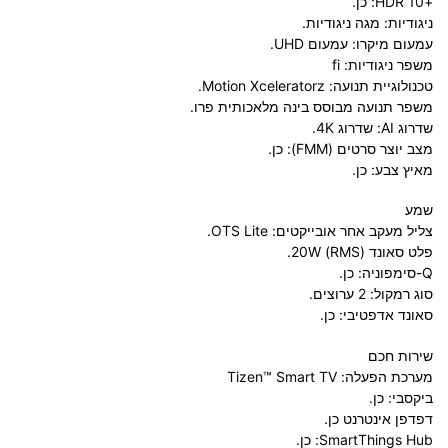
+HDR 10: כן.
ניגודיות: מגה ניגודיות.
עמעום מיקרו: עמעום UHD.
משפר ניגודיות: fi
טכנולוגיית תנועה: Motion Xceleratorz.
משפר תנועה מבוסס בינה מלאכותית פרו.
שדרוג AI: שדרוג 4K.
מצב יוצר סרטים (FMM): כן.
מאיץ צבע: כן.
שמע
צליל מעקב אחר אובייקטים: OTS Lite.
פלט סאונד (RMS) 20W.
Q-סימפוניה: כן.
סוג רמקול: 2 ערוצים.
סאונד אדפטיבי: כן.
שירות חכם
מערכת הפעלה: Tizen™ Smart TV
ביקסבי: כן.
דפדפן אינטרנט כן.
SmartThings Hub: כן.