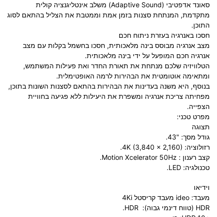
סאונד אדפטיבי (Adaptive Sound) משלב אינטליגנציה קולית
מתקדמת, המנתחת סצנות בזמן אמת וממטבת את הצליל בהתאם לסוג
התוכן.
חסכו באנרגיה בעזרת ניתוח חכם
מצב אנרגיה מבוסס בינה מלאכותית, חסכו בחשמל בקלות עם מצב
אנרגיה חכם המופעל על ידי בינה מלאכותית.
הטלוויזיה שלכם מנתחת את תאורת החדר ואת פעילות המשתמש,
ומתאימה אוטומטית את הבהירות לרמה האופטימלית.
בנוסף, היא משנה בעדינות את הבהירות בהתאם לסצנות השונות בתוכן,
מפחיתה צריכת אנרגיה ומשפרת את היעילות ללא פגיעה בחוויית
הצפייה.
מפרט טכני:
תצוגה
גודל מסך: "43.
רזולוציה: 4K (3,840 x 2,160).
קצב רענון : Motion Xcelerator 50Hz.
טכנולגיה: LED.
וידיאו
מעבד: ideo מעבד קריסטל 4Ki
HDR (טווח דינמי גבוה): HDR.