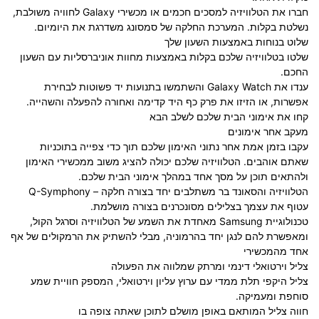
חברו את הטלוויזיה למסכים חכמים או מכשירי Galaxy לחוויה משולבת,
נשלטת בקלות. המערכת החלקה של סמסונג משדרגת את היומיום.
שלוט בנוחות באמצעות השעון שלך
שלטו בטלוויזיה שלכם בקלות באמצעות מחוות אוניברסליות עם השעון
החכם.
ענדו את Galaxy Watch והשתמשו בתנועות יד פשוטות לבחירת
אפשרות, או הזיזו את פרק כף היד קדימה ואחורה להפעלה והשהייה.
קחו את אימוני הבית שלכם לשלב הבא
מעקב אחר אימונים
עקבו בזמן אמת אחר נתוני האימון שלכם תוך כדי צפייה בתוכניות
שאתם אוהבים. הטלוויזיה שלכם יכולה להציג משוב ממכשירי האימון
ולהתאים תוכן על מסך אחד במהלך אימוני הבית שלכם.
הטלוויזיה והסאונד בר משתלבים יחד בצורה חלקה – Q-Symphony
עטוף את עצמך בצלילים מסונכרנים בצורה מושלמת.
טכנולוגיית Samsung מאחדת את השמע של הטלוויזיה וסרגל הקול,
ומאפשרת להם לנגן יחד בהרמוניה, מבלי להשתיק את הרמקולים של אף
אחד מהמכשירי
צליל וירטואלי דינמי ומרתק שמלווה את הפעולה
צליל היקפי תלת ממדי עם ערוץ עליון וירטואלי, המספק חוויית שמע
סוחפת ומעמיקה.
חווה צליל המותאם באופן מושלם לתוכן שאתה צופה בו