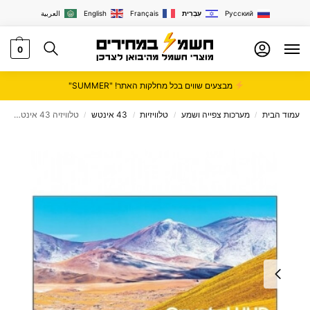
Русский
עִבְרִית
Français
English
العربية
0
מבצעים שווים בכל מחלקות האתר! "SUMMER"
עמוד הבית
מערכות צפייה ושמע
טלוויזיות
43 אינטש
טלוויזיה 43 אינטש Samsung 4K דגם UE43AU8072
/
/
/
/