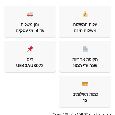
עלות המשלוח
זמן משלוח
משלוח חינם
עד 4 ימי עסקים
תקופת אחריות
דגם
שנה ע"י תמוז
UE43AU8072
כמות תשלומים
12
תצוגה אלכסוני *109.2 ס"מ (43 אינצ')