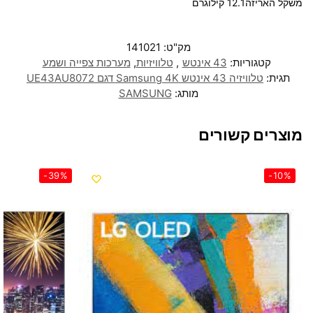
משקל האריזה12.1 קילוגרם
מק"ט:
141021
קטגוריות:
43 אינטש
,
טלוויזיות
,
מערכות צפייה ושמע
תגית:
טלוויזיה 43 אינטש Samsung 4K דגם UE43AU8072
מותג:
SAMSUNG
מוצרים קשורים
-39%
-10%