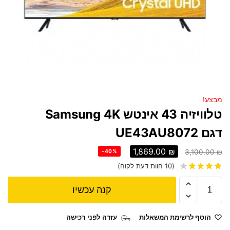
מבצע!
טלוויזיה 43 אינטש Samsung 4K
דגם UE43AU8072
1,869.00
₪
-40%
3,100.00
₪
(
10
חוות דעת לקוח)
קנה עכשיו
הוסף לרשימת המשאלות
עזרה לפני רכישה