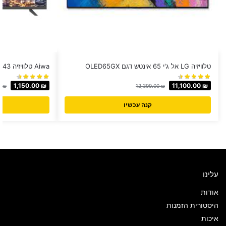
טלוויזיה LG אל ג'י 65 אינטש דגם OLED65GX
Aiwa טלוויזיה 43 אינץ׳ דגם WS-438G
1,150.00
₪
11,100.00
₪
0
₪
12,399.00
₪
קנה עכשיו
עלינו
אודות
היסטורית הזמנות
איכות