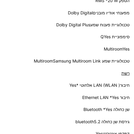
הספק RMS *20 W
מפענחי אודיו מובניםDolby Digital
טכנולוגיית פענוח שמעDolby Digital Plus
סימפוניית QYes
MultiroomYes
טכנולוגיית שמע MultiroomSamsung Multiroom Link
רשת
חיבור( LAN (WLAN אלחוטי *Yes
חיבור Ethernet LAN *Yes
שן כחולה Bluetooth *Yes
גירסת שן כחולה bluetooth5.2
דפדפן אינטרנטYes