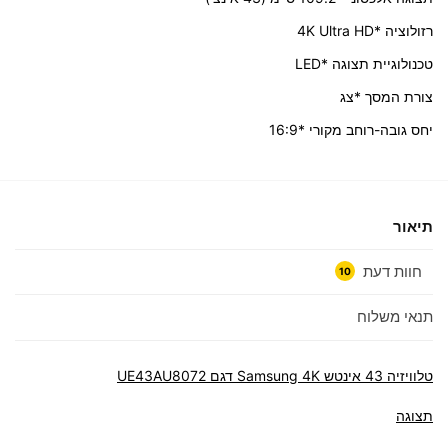
רזולוציה *4K Ultra HD
טכנולוגיית תצוגה *LED
צורת המסך *צג
יחס גובה-רוחב מקורי *16:9
תיאור
חוות דעת
10
תנאי משלוח
טלוויזיה 43 אינטש Samsung 4K דגם UE43AU8072
תצוגה