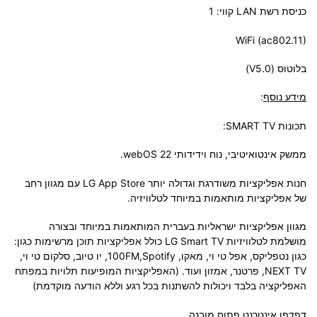
כניסת רשת LAN קווי: 1
WiFi (ac802.11)
בלוטוס (V5.0)
מידע נוסף
:
תכונות SMART TV:
ממשק אינטואיטיבי, נוח וידידותי 22 webOS.
חנות אפליקציות משודרגת וגדולה יותר LG App Store עם מגוון רחב
של אפליקציות מותאמות במיוחד לטלוויזיה.
מגוון אפליקציות ישראליות בעברית המותאמות במיוחד ובצורה
מושלמת לטלוויזיות LG Smart TV כולל אפליקציות תוכן מרשימות כגון:
כגון נטפליקס, אפל טי וי, מאקו, 100FM,Spotify, יו טיוב, סלקום טי וי,
NEXT TV, פרטנר, אמזון ועוד. (האפליקציות המופיעות תלויות במפתח
האפליקציה בלבד ויכולות להשתנות בכל רגע וללא הודעה מוקדמת)
דפדפן אינטרנט פתוח מובנה