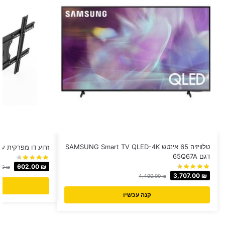
טלוויזיה 65 אינטש SAMSUNG Smart TV QLED-4K
זרוע דו מפרקית עד 75" 6 Audio Line
דגם 65Q67A
602.00
₪
00
₪
3,707.00
₪
4,490.00
₪
קנה עכשיו