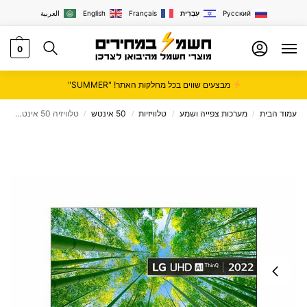
Русский
עִבְרִית
Français
English
العربية
0
מבצעים שווים בכל מחלקות האתר! "SUMMER"
עמוד הבית
מערכות צפייה ושמע
טלוויזיות
50 אינטש
טלוויזיה 50 אינטש LG SMART 4K דגם 50UQ80006LD
/
/
/
/