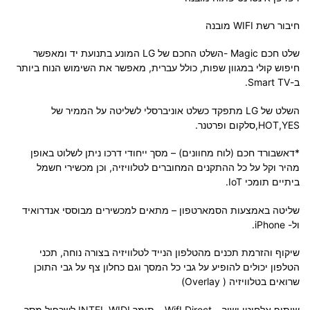
חיבור רשת WIFI מובנה
שלט חכם Magic -השלט החכם של LG המונע בתנועת יד ומאפשר
חיפוש קולי במגוון שפות, כולל עברית, מאפשר את השימוש הנוח ביותר
ב-Smart TV.
השלט של LG מתפקד כשלט אוניברסלי לשליטה על הממיר של
HOT,YES,סלקום ופרטנר.
*דאשבורד חכם (לוח מחוונים) – מסך ייחודי דרכו ניתן לשלוט באופן
מהיר וקל על כל ההתקנים המחוברים לטלוויזיה, וכן מכשירי חשמל
ביתיים תומכי IoT.
שליטה באמצעות הסמארטפון – מתאים למכשירים מבוססי אנדרואיד
ול- iPhone.
שיקוף והזרמת תכנים מהטלפון הנייד לטלוויזיה בצורה נוחה, תכני
הטלפון יכולים להופיע על גבי כל המסך וגם כחלון צף על גבי התוכן
שרואים בטלוויזיה ( Overlay)
שיתוף אלחוטי ישיר – WifI Direct – תומך INTEL WIDI לשכפול מסך