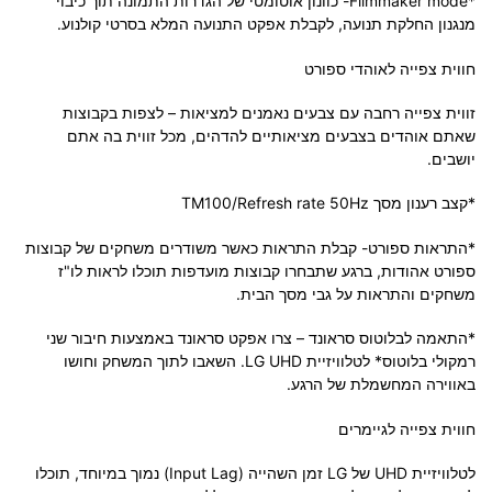
*Filmmaker mode- כוונון אוטומטי של הגדרות התמונה תוך כיבוי
מנגנון החלקת תנועה, לקבלת אפקט התנועה המלא בסרטי קולנוע.
חווית צפייה לאוהדי ספורט
זווית צפייה רחבה עם צבעים נאמנים למציאות – לצפות בקבוצות
שאתם אוהדים בצבעים מציאותיים להדהים, מכל זווית בה אתם
יושבים.
*קצב רענון מסך TM100/Refresh rate 50Hz
*התראות ספורט- קבלת התראות כאשר משודרים משחקים של קבוצות
ספורט אהודות, ברגע שתבחרו קבוצות מועדפות תוכלו לראות לו"ז
משחקים והתראות על גבי מסך הבית.
*התאמה לבלוטוס סראונד – צרו אפקט סראונד באמצעות חיבור שני
רמקולי בלוטוס* לטלוויזיית LG UHD. השאבו לתוך המשחק וחושו
באווירה המחשמלת של הרגע.
חווית צפייה לגיימרים
לטלוויזיית UHD של LG זמן השהייה (Input Lag) נמוך במיוחד, תוכלו