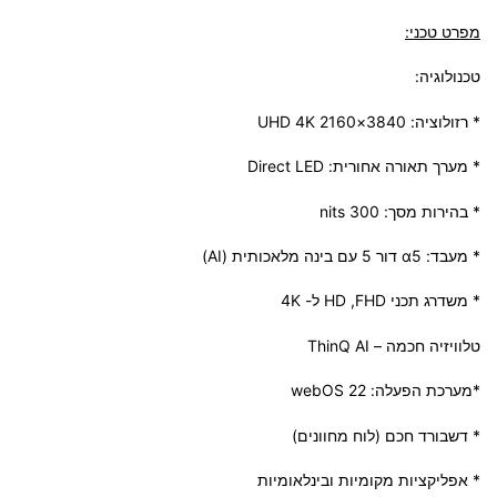
מפרט טכני:
טכנולוגיה:
* רזולוציה: 3840×2160 UHD 4K
* מערך תאורה אחורית: Direct LED
* בהירות מסך: nits 300
* מעבד: α5 דור 5 עם בינה מלאכותית (AI)
* משדרג תכני HD ,FHD ל- 4K
טלוויזיה חכמה – ThinQ AI
*מערכת הפעלה: webOS 22
* דשבורד חכם (לוח מחוונים)
* אפליקציות מקומיות ובינלאומיות