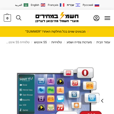
Русский
עִבְרִית
Français
English
العربية
0
מבצעים שווים בכל מחלקות האתר! "SUMMER"
עמוד הבית
מערכות צפייה ושמע
טלוויזיות
55 אינטש
טלוויזיה 55 אינטש FujiCom 4K דגם FJ55U7
/
/
/
/