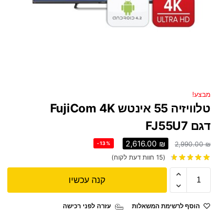
מבצע!
טלוויזיה 55 אינטש FujiCom 4K
דגם FJ55U7
2,616.00
₪
-13%
2,990.00
₪
(
15
חוות דעת לקוח)
קנה עכשיו
הוסף לרשימת המשאלות
עזרה לפני רכישה