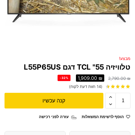
מבצע!
טלוויזיה 55" TCL דגם L55P65US
1,909.00
₪
-32%
2,790.00
₪
(
14
חוות דעת לקוח)
קנה עכשיו
הוסף לרשימת המשאלות
עזרה לפני רכישה