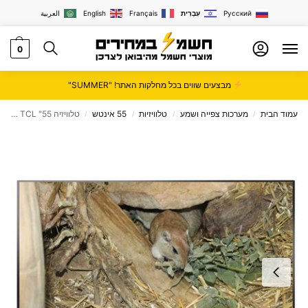
Русский
עִבְרִית
Français
English
العربية
0
מבצעים שווים בכל מחלקות האתר! "SUMMER"
עמוד הבית
מערכות צפייה ושמע
טלוויזיות
55 אינטש
טלוויזיה 55" TCL דגם L55P65US
/
/
/
/