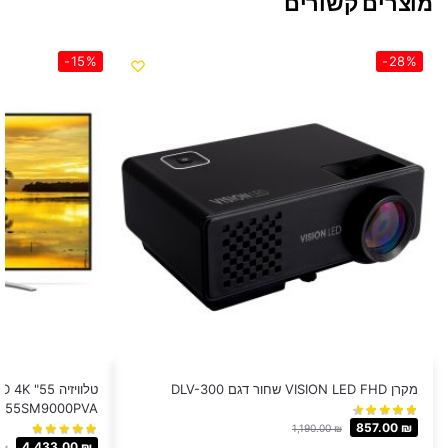
מוצרים קשורים
-15%
-28%
מקרן VISION LED FHD שחור דגם DLV-300
55SM9000PVA
857.00
₪
1,190.00
₪
4,433.00
₪
₪