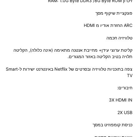
זיכרון RAM: 1.0G Byte DDR3 /8G Byte ROM
פונקציית שיקוף מסך
ARC החזרת אודיו מ HDMI
טלוויזיה חכמה
קליטת ערוצי עידן+ מחייבת אנטנה מתאימה (אינה כלולה), הקליטה
תלויה בטיב הקליטה באזור המגורים.
צפה בתוכניות טלוויזיה ובסרטים של Netflix באינטרנט ישירות ל-Smart
TV
חיבורים:
3X HDMI IN
2X USB
כניסת קומפוזיט במסך