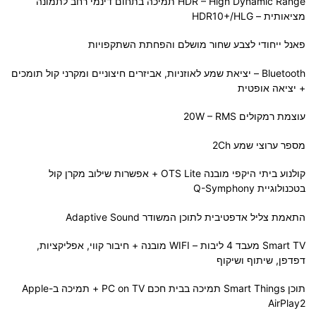
HDR – High Dynamic Range תמיכה בתחום דינמי רחב לתמונה
מציאותית – HDR10+/HLG
פאנל ייחודי לצבע שחור מושלם והפחתת השתקפויות
Bluetooth – יציאת שמע לאוזניות, אביזרים חיצוניים ומקרני קול תומכים
+ יציאה אופטית
עוצמת רמקולים 20W – RMS
מספר ערוצי שמע 2Ch
קולנוע ביתי היקפי מובנה OTS Lite + אפשרות שילוב מקרן קול
בטכנולוגיית Q-Symphony
התאמת צליל אדפטיבית לתוכן המשודר Adaptive Sound
Smart TV מעבד 4 ליבות – WIFI מובנה + חיבור קווי, אפליקציות,
דפדפן, שיתוף ושיקוף
תוכן Smart Things תמיכה בבית חכם PC on TV + תמיכה ב-Apple
AirPlay2