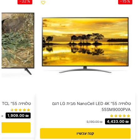
-32%
-15%
טלוויזיה 55" NanoCell LED 4K מבית LG דגם
טלוויזיה 55" TCL דגם L55P65US
55SM9000PVA
1,909.00
₪
0
₪
4,433.00
₪
5,190.00
₪
קנה עכשיו