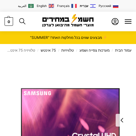
Русский
עִבְרִית
Français
English
العربية
0
מבצעים שווים בכל מחלקות האתר! "SUMMER"
עמוד הבית
מערכות צפייה ושמע
טלוויזיות
75 אינטש
טלוויזיה 75 אינטש Samsung 4K דגם UE75AU9000
/
/
/
/