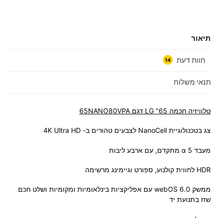
תיאור
חוות דעת
14
תנאי משלוח
טלוויזיה חכמה 65" LG דגם 65NANO80VPA
צג בטכנולוגיית NanoCell לצבעים טהורים ב- 4K Ultra HD
מעבד 5 α מתקדם, עם ארבע ליבות
HDR לחווית קולנוע, ספורט וגיימינג מרשימה
ממשק webOS 6.0 עם אפליקציות בינלאומיות ומקומיות ושלט חכם
שזז בתנועת יד