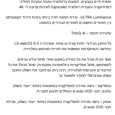
ומפיח חיים בצבעים. תמונות ברזולוציה נמוכה עוברות תהליכי
רפרודוקציה והגברת רזולוציה (Upscale) לאיכות קרובה ל- 4K
ULTRA Luminance- יצירת תמונה חדה ביותר בזכות חידוד הקונטרסט
בין האזורים החשוכים לאזורים הבהירים בתמונה.
טלוויזיה חכמה – ThinQ AI
כל התוכן הבידורי תחת קורת גג אחת: מערכת ה LG webOS 6.0
החדשה והמתקדמת מפשטת את חוויית השימוש בטלוויזיה.
מסך הבית מכיל את כל המידע במקום אחד: סרגל מידע וטיפים
למשתמש, סרגל אפליקציות בינלאומיות ומקומיות, סרגל הכולל את כל
החיבורים והכניסות לטלוויזיה, דרכו ניתן גם לחבר את השלט החכם
כשלט אוניברסלי לממיר ולסאונד בר.
נטפליקס – גישה מהירה לאפליקציה באמצעות כפתור ייעודי בשלט
החכם. תכני VOD מגוונים הכוללים תרגום לעברית.
אמזון – גישה מהירה לאפליקציה באמצעות כפתור ייעודי בשלט, מכילה
תכני VOD מגוונים.