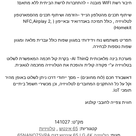
חיבור רשת WIFI מובנה – להתחברות לרשת הביתית ללא מתאם!
שיתוף תכנים מהטלפון הנייד –הזרמה ושיתוף תכנים מהסמארטפון
לטלוויזיה , כולל תמיכה באנדרואיד ובאייפון ( NFC,Airplay 2,
Homekit)
תפריט משתמש נוח וידידותי במגוון שפות כולל עברית מלאה ומגוון
שפות נוספות לבחירה.
מערכת בינה מלאכותית AI ThinQ- בקרת קול חכמה המאפשרת לשלוט
בטלוויזיה ע"י פקודה קולית והופכת את הטלוויזיה מחכמה לגאונית.
דאשבורד חכם (לוח מחוונים) – מסך ייחודי דרכו ניתן לשלוט באופן מהיר
וקל על כל ההתקנים המחוברים לטלוויזיה, וכן מכשירי חשמל ביתיים
תומכי IoT.
חווית צפייה לחובבי קולנוע
מק"ט:
141027
קטגוריות:
65 אינטש
,
טלוויזיות
תגית:
טלוויזיה LG 4K ‏65 ‏אינטש דגם 65NANO75VPA