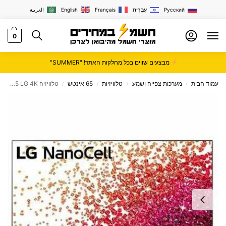
Русский
עִבְרִית
Français
English
العربية
0
מבצעים שווים בכל מחלקות האתר! "SUMMER"
עמוד הבית
מערכות צפייה ושמע
טלוויזיות
65 אינטש
טלוויזיה LG 4K ‏65 ‏אינטש דגם 65NANO75VPA
/
/
/
/