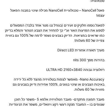
טכנולוגיה:
פאנל NanoCell – טכנולוגיית NanoCell מכילה שינוי במבנה הפאנל
עצמו!
לפאנל נוספו חלקיקים זעירים (בגודל ננו מטר אחד בלבד) המסוגלים
לספוג את הפרעות האור וע"י כך להחזיר את הצבע הטהור והמלא בדיוק
כמו שרואים במציאות. הדיוק בצבעים נשמר לרמה של 100% גם בזווית
צפייה של 60 מעלות!
מערך תאורה אחורית Direct LED
בהירות מסך nits 300
רזולוציה גבוהה 3840×2160 ULTRA HD
Nano Accuracy- מאפשר לצפות בטלוויזיה מהצד ללא כל ירידה
באיכות הצבעים או שינוי בגוונים. 100% אחידות ודיוק בצבעים גם
מזווית של 60 מעלות.
מעבד תמונה מתקדם- מעבד הטלוויזיה אלפא 5 -משפר כל תוכן
שצופים בו – המעבד מנקה רעשי רקע ויזואליים, משפר את הניגודיות