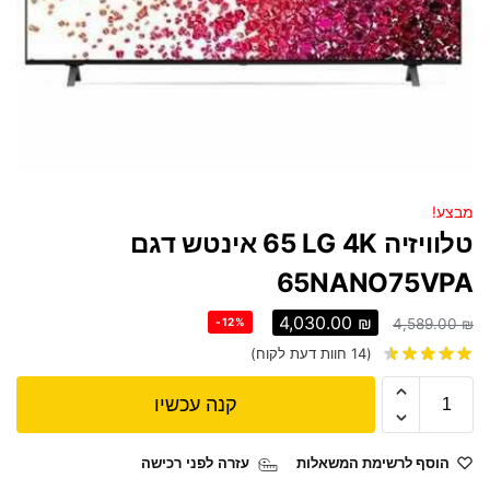
מבצע!
טלוויזיה LG 4K ‏65 ‏אינטש דגם
65NANO75VPA
4,030.00
₪
-12%
4,589.00
₪
(
14
חוות דעת לקוח)
קנה עכשיו
הוסף לרשימת המשאלות
עזרה לפני רכישה