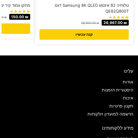
טלוויזיה 82 אינטש Samsung 8K QLED דגם
מתקן צמוד קיר עד 70 דגם XUS LC-801
QE82Q800T
150.00
₪
.00
₪
26,967.00
₪
28,900.00
₪
קנה עכשיו
עלינו
אודות
היסטורית הזמנות
איכות
תקנון פרטיות
הרשמה למועדון הלקוחות
מידע ללקוחותינו