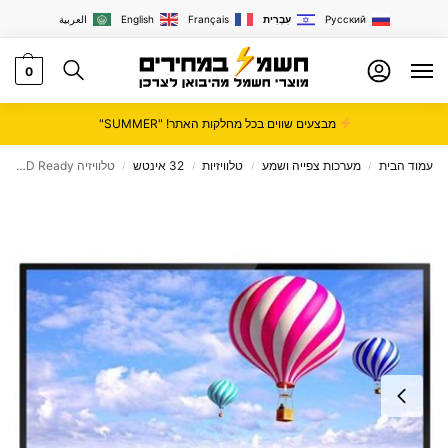
Русский
עִבְרִית
Français
English
العربية
0
מבצעים שווים בכל מחלקות האתר! "SUMMER"
עמוד הבית
מערכות צפייה ושמע
טלוויזיות
32 אינטש
טלוויזיה Masimo HD Ready ‏32 ‏אינטש דגם LE32FD
/
/
/
/