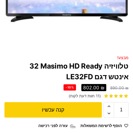
מבצע!
טלוויזיה Masimo HD Ready ‏32
‏אינטש דגם LE32FD
802.00
₪
-10%
890.00
₪
(
11
חוות דעת לקוח)
קנה עכשיו
הוסף לרשימת המשאלות
עזרה לפני רכישה