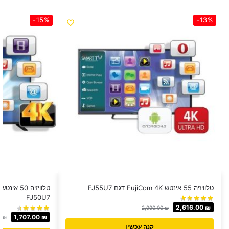
-15%
-13%
טלוויזיה 55 אינטש FujiCom 4K דגם FJ55U7
FJ50U7
2,616.00
₪
2,990.00
₪
1,707.00
₪
0
₪
קנה עכשיו