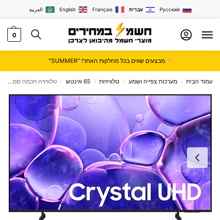
Русский
עִבְרִית
Français
English
العربية
0
מבצעים שווים בכל מחלקות האתר! "SUMMER"
עמוד הבית
מערכות צפייה ושמע
טלוויזיות
65 אינטש
טלוויזיה חכמה סמסונג 65 אינץ' – Smart TV – UHD LED 4K – סדרת 2025 – דגם Samsung UE65U8000F
/
/
/
/