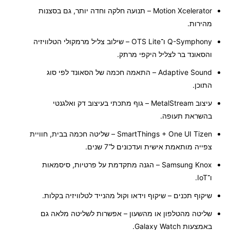
Motion Xcelerator
– תנועה חלקה וחדה יותר, גם בסצנות
מהירות.
Q-Symphony ו־OTS Lite
– שילוב צליל מרמקולי הטלוויזיה
והסאונד בר לצליל היקפי מרתק.
Adaptive Sound
– התאמה חכמה של הסאונד לפי סוג
התוכן.
עיצוב MetalStream
– גוף מתכתי בעיצוב דק ואלגנטי
בהשראת תעופה.
SmartThings + One UI Tizen
– שליטה חכמה בבית, חוויית
צפייה מותאמת אישית ועדכונים ל־7 שנים.
Samsung Knox
– הגנה מתקדמת על פרטיות, סיסמאות
ו־IoT.
שיקוף תכנים
– שיקוף וידאו וקול מהנייד לטלוויזיה בקלות.
שליטה מהטלפון או מהשעון
– אפשרות לשליטה מלאה גם
באמצעות Galaxy Watch.