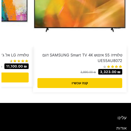
טלוויזיה 55 אינטש SAMSUNG Smart TV 4K דגם
טלוויזיה LG אל ג'י 65 אינטש דגם OLED65GX
UE55AU8072
11,100.00
₪
₪
3,323.00
₪
3,890.00
₪
קנה עכשיו
עלינו
אודות