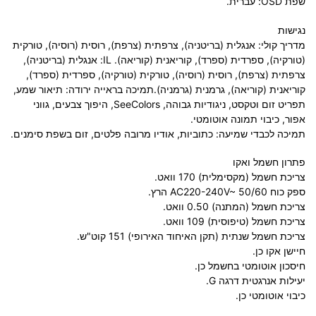
שפת OSD: עברית.
נגישות
מדריך קולי: אנגלית (בריטניה), צרפתית (צרפת), רוסית (רוסיה), טורקית
(טורקיה), ספרדית (ספרד), קוריאנית (קוריאה). IL: אנגלית (בריטניה),
צרפתית (צרפת), רוסית (רוסיה), טורקית (טורקיה), ספרדית (ספרד),
קוריאנית (קוריאה), גרמנית (גרמניה).תמיכה בראייה ירודה: תיאור שמע,
תפריט זום וטקסט, ניגודיות גבוהה, SeeColors, היפוך צבעים, גווני
אפור, כיבוי תמונה אוטומטי.
תמיכה לכבדי שמיעה: כתוביות, אודיו מרובה פלטים, זום בשפת סימנים.
פתרון חשמל ואקו
צריכת חשמל (מקסימלית) 170 וואט.
ספק כוח AC220-240V~ 50/60 הרץ.
צריכת חשמל (המתנה) 0.50 וואט.
צריכת חשמל (טיפוסית) 109 וואט.
צריכת חשמל שנתית (תקן האיחוד האירופי) 151 קוט"ש.
חיישן אקו כן.
חיסכון אוטומטי בחשמל כן.
יעילות אנרגטית דרגה G.
כיבוי אוטומטי כן.