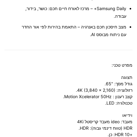
Samsung Daily+
– מרכז לאורח חיים חכם: כושר, בידור,
עבודה.
מצב חיסכון חכם באנרגיה
– התאמת בהירות לפי אור החדר
עם ניתוח מבוסס AI.
מפרט טכני:
תצוגה
גודל מסך: "65.
רזולוציה: 4K (3,840 x 2,160).
קצב רענון : Motion Xcelerator 50Hz.
טכנולגיה: LED.
וידיאו
מעבד: ideo מעבד קריסטל 4Ki
HDR (טווח דינמי גבוה): HDR.
+HDR 10: כן.