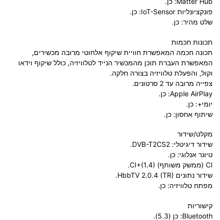
Matter Hub: כן.
פונקציונליות IoT-Sensor: כן.
שלט מהיר: כן.
תכונות חכמות
תכונה חכמה המאפשרת חוויית שיקוף אלחוטי מרובה מכשירים,
המאפשרת העברת תוכן מהמכשיר הנייד לטלוויזיה, כולל שיקוף וידאו
וקול, והפעלת טלוויזיה בצורה חלקה.
צפייה מרובה עד 2 סרטונים.
Apple AirPlay: כן.
יומי+: כן.
שיתוף אחסון: כן.
מקלט/שידור
שידור דיגיטלי: DVB-T2CS2.
טיונר אנלוגי: כן.
CI (ממשק משותף) CI+(1.4).
שידור נתונים HbbTV 2.0.4 (TR).
מפתח טלוויזיה: כן.
קישוריות
Bluetooth: כן (5.3).