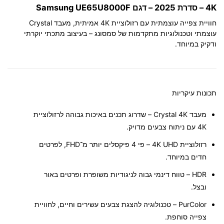
4K – סדרת 2025 – דגם Samsung UE65U8000F
חוויית צפייה עוצמתית עם רזולוציית 4K אמיתית, מעבד Crystal
עוצמתי וטכנולוגיות מתקדמות של סמסונג – בעיצוב מתכתי יוקרתי
ודקיק במיוחד.
תכונות עיקריות
מעבד Crystal 4K
– שדרוג תכנים באיכות גבוהה לרזולוציית
4K עם ניתוח צבעים מדויק.
רזולוציית 4K UHD
– פי 4 פיקסלים יותר מ־FHD, לפרטים
חדים במיוחד.
HDR
– טווח דינמי גבוה לניגודיות משופרת ופרטים באור
ובצל.
PurColor
– טכנולוגיה להצגת צבעים עשירים וחיים, לחוויית
צפייה סוחפת.