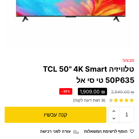
מבצע!
טלוויזיה TCL 50" 4K Smart
50P635 טי סי אל
1,909.00
₪
-25%
2,540.00
₪
(
9
חוות דעת לקוח)
קנה עכשיו
הוסף לרשימת המשאלות
עזרה לפני רכישה