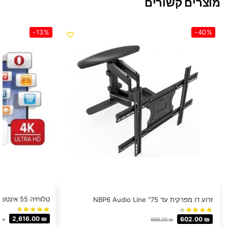
מוצרים קשורים
-13%
-40%
טלוויזיה 55 אינטש FujiCom 4K דגם FJ55U7
זרוע דו מפרקית עד 75" NBP6 Audio Line
2,616.00
₪
602.00
₪
0
₪
999.00
₪