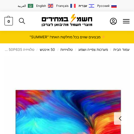
Русский
עִבְרִית
Français
English
العربية
0
מבצעים שווים בכל מחלקות האתר! "SUMMER"
עמוד הבית
מערכות צפייה ושמע
טלוויזיות
50 אינטש
טלוויזיה TCL 50" 4K Smart 50P635 טי סי אל
/
/
/
/