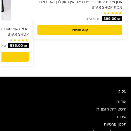
ארון שירות לתנור וכיריים בילט אין בגוון לבן דגם בזלת
מבית STAR SHOP
399.00
₪
473.69
₪
קנה עכשיו
STAR SHOP
585.00
₪
.69
₪
עלינו
אודות
היסטורית הזמנות
איכות
תקנון פרטיות