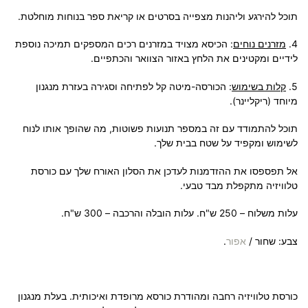
תוכל להירגע וליהנות מצפייה בסרטים או קריאת ספר בנוחות מוחלטת.
4.
מזרנים נוחים
: הכיסא מצויד במזרנים רכים המספקים תמיכה נוספת
לידיים ומקטינים את הלחץ באזור הצוואר והכתפיים.
5.
קלות בשימוש
: הכורסה-מיטה קל לפתיחה וסגירה בעזרת מנגנון
מיוחד (ריקליינר).
תוכל להתמודד עם זה במספר תנועות פשוטות, מה שהופך אותו לנוח
לשימוש ומקפיד על שטח בבית שלך.
אל תפספסו את ההזדמנות לעדכן את הסלון האורח שלך עם כורסת
טלוויזיה מתקפלת מבד טבעי.
עלות משלוח – 250 ש"ח. עלות הובלה והרכבה – 300 ש"ח.
צבע:
שחור
/
אפור
.
כורסת טלוויזיה רחבה ומהודרת כורסא מרופדת ואיכותית. בעלת מנגנון