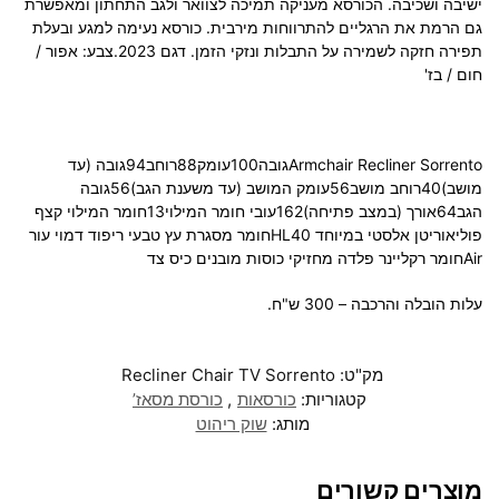
ישיבה ושכיבה. הכורסא מעניקה תמיכה לצוואר ולגב התחתון ומאפשרת
גם הרמת את הרגליים להתרווחות מירבית. כורסא נעימה למגע ובעלת
תפירה חזקה לשמירה על התבלות ונזקי הזמן. דגם 2023.צבע: אפור /
חום / בז'
Armchair Recliner Sorrentoגובה100עומק88רוחב94גובה (עד
מושב)40רוחב מושב56עומק המושב (עד משענת הגב)56גובה
הגב64אורך (במצב פתיחה)162עובי חומר המילוי13חומר המילוי קצף
פוליאוריטן אלסטי במיוחד HL40חומר מסגרת עץ טבעי ריפוד דמוי עור
Airחומר רקליינר פלדה מחזיקי כוסות מובנים כיס צד
עלות הובלה והרכבה – 300 ש"ח.
מק"ט:
Recliner Chair TV Sorrento
קטגוריות:
כורסאות
,
כורסת מסאז’
מותג:
שוק ריהוט
מוצרים קשורים